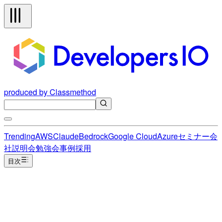
produced by Classmethod
Trending
AWS
Claude
Bedrock
Google Cloud
Azure
セミナー
会
社説明会
勉強会
事例
採用
目次