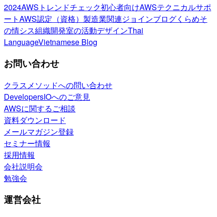
2024
AWSトレンドチェック
初心者向け
AWSテクニカルサポ
ート
AWS認定（資格）
製造業関連
ジョインブログ
くらめそ
の情シス
組織開発室の活動
デザイン
Thai
Language
Vietnamese Blog
お問い合わせ
クラスメソッドへの問い合わせ
DevelopersIOへのご意見
AWSに関するご相談
資料ダウンロード
メールマガジン登録
セミナー情報
採用情報
会社説明会
勉強会
運営会社