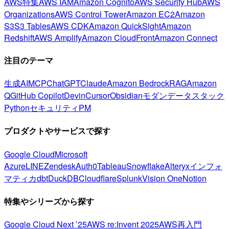
AWS特集
AWS IAM
Amazon Cognito
AWS Security Hub
AWS
Organizations
AWS Control Tower
Amazon EC2
Amazon
S3
S3 Tables
AWS CDK
Amazon QuickSight
Amazon
Redshift
AWS Amplify
Amazon CloudFront
Amazon Connect
注目のテーマ
生成AI
MCP
ChatGPT
Claude
Amazon Bedrock
RAG
Amazon
Q
GitHub Copilot
Devin
Cursor
Obsidian
モダンデータスタック
Python
セキュリティ
PM
プロダクトやサービスで探す
Google Cloud
Microsoft
Azure
LINE
Zendesk
Auth0
Tableau
Snowflake
Alteryx
インフォ
マティカ
dbt
DuckDB
Cloudflare
Splunk
Vision One
Notion
特集やシリーズから探す
Google Cloud Next ’25
AWS re:Invent 2025
AWS再入門