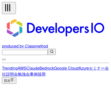
produced by Classmethod
Trending
AWS
Claude
Bedrock
Google Cloud
Azure
セミナー
会
社説明会
勉強会
事例
採用
目次