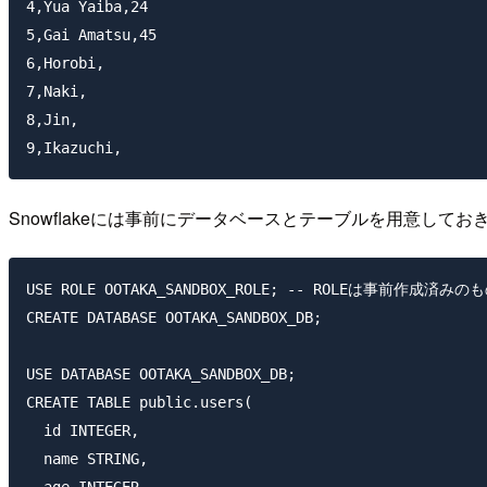
4,Yua Yaiba,24

5,Gai Amatsu,45

6,Horobi,

7,Naki,

8,Jin,

Snowflakeには事前にデータベースとテーブルを用意してお
USE ROLE OOTAKA_SANDBOX_ROLE; -- ROLEは事前作成済み
CREATE DATABASE OOTAKA_SANDBOX_DB;

USE DATABASE OOTAKA_SANDBOX_DB;

CREATE TABLE public.users(

  id INTEGER,

  name STRING,

  age INTEGER
