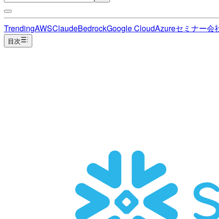
Trending
AWS
Claude
Bedrock
Google Cloud
Azure
セミナー
会
目次