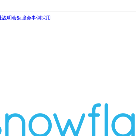
社説明会
勉強会
事例
採用