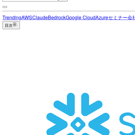
Trending
AWS
Claude
Bedrock
Google Cloud
Azure
セミナー
会
目次