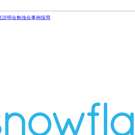
社説明会
勉強会
事例
採用