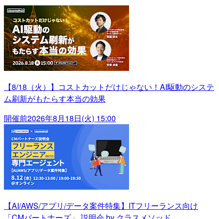
【8/18（火）】コストカットだけじゃない！AI駆動のシステ
ム刷新がもたらす本当の効果
開催前
2026年8月18日(火) 15:00
【AI/AWS/アプリ/データ案件特集】ITフリーランス向け
「CMパートナーズ」 説明会 by クラスメソッド