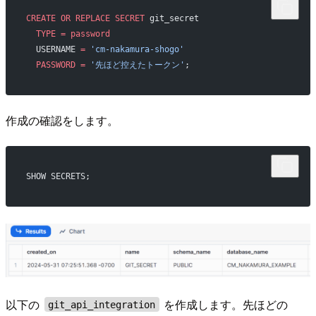
CREATE
 OR
 REPLACE
 SECRET
 git_secret
  TYPE
 =
 password
  USERNAME 
=
 'cm-nakamura-shogo'
  PASSWORD
 =
 '先ほど控えたトークン'
;
作成の確認をします。
SHOW SECRETS;
以下の
を作成します。先ほどの
git_api_integration