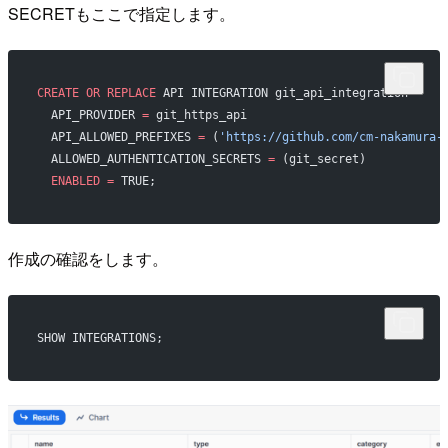
SECRETもここで指定します。
CREATE
 OR
 REPLACE
 API INTEGRATION git_api_integration
  API_PROVIDER 
=
 git_https_api
  API_ALLOWED_PREFIXES 
=
 (
'https://github.com/cm-nakamura-
  ALLOWED_AUTHENTICATION_SECRETS 
=
 (git_secret)
  ENABLED
 =
 TRUE;
作成の確認をします。
SHOW INTEGRATIONS;