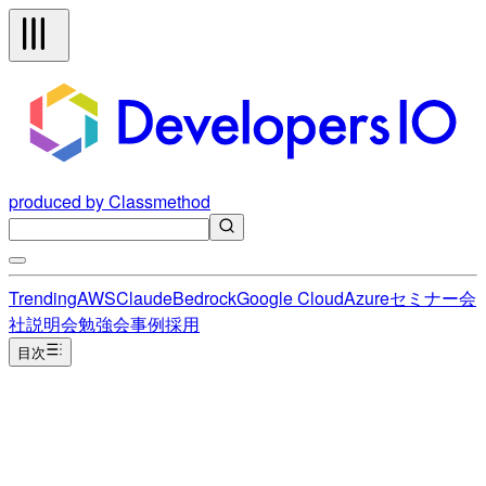
produced by Classmethod
Trending
AWS
Claude
Bedrock
Google Cloud
Azure
セミナー
会
社説明会
勉強会
事例
採用
目次