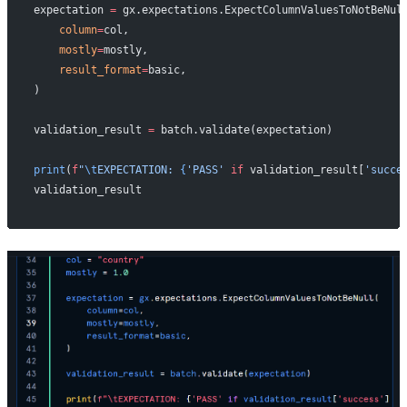
expectation 
=
 gx.expectations.ExpectColumnValuesToNotBeNul
    column
=
col,
    mostly
=
mostly,
    result_format
=
basic,
)
validation_result 
=
 batch.validate(expectation)
print
(
f
"
\t
EXPECTATION: 
{
'PASS'
 if
 validation_result[
'succe
validation_result