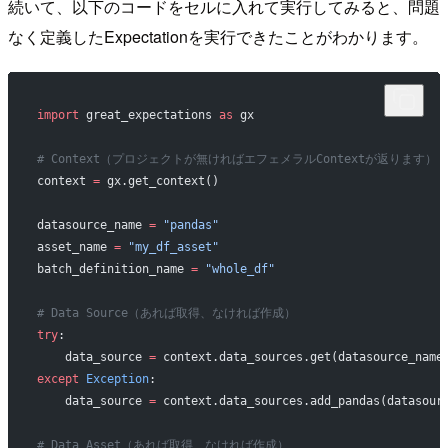
続いて、以下のコードをセルに入れて実行してみると、問題
なく定義したExpectationを実行できたことがわかります。
import
 great_expectations 
as
 gx
# Context（プロジェクトが無ければエフェメラルContextが返ります）
context 
=
 gx.get_context()
datasource_name 
=
 "pandas"
asset_name 
=
 "my_df_asset"
batch_definition_name 
=
 "whole_df"
# Data Source（あれば取得、なければ作成）
try
:
    data_source 
=
 context.data_sources.get(datasource_name
except
 Exception
:
    data_source 
=
 context.data_sources.add_pandas(datasour
# Data Asset（あれば取得、なければ作成）