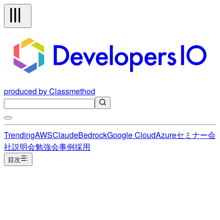
produced by Classmethod
Trending
AWS
Claude
Bedrock
Google Cloud
Azure
セミナー
会
社説明会
勉強会
事例
採用
目次