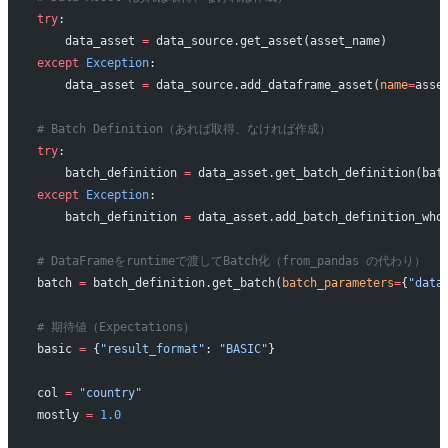
try
:
    data_asset 
=
 data_source.get_asset(asset_name)
except
 Exception
:
    data_asset 
=
 data_source.add_dataframe_asset(
name
=
asse
# Batch Definition（あれば取得、なければ作成）
try
:
    batch_definition 
=
 data_asset.get_batch_definition(bat
except
 Exception
:
    batch_definition 
=
 data_asset.add_batch_definition_who
# DataFrameをruntimeで渡してBatch化（from_pandas の代わり）
batch 
=
 batch_definition.get_batch(
batch_parameters
=
{
"data
# 期待値（Expectations）
basic 
=
 {
"result_format"
: 
"BASIC"
}
col 
=
 "country"
mostly 
=
 1.0