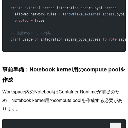
create
 external
 access integration sagara_pypi_access
  allowed_network_rules 
=
 (
snowflake
.
external_access
.pypi_
  enabled
 =
 true;
-- 使用するロールへ付与
grant
 usage 
on
 integration sagara_pypi_access 
to
 role
 saga
事前準備：Notebook kernel用のcompute poolを
作成
Workspace内のNotebookはContainer Runtimeが前提のた
め、Notebook kernel用のcompute poolを作成する必要があ
ります。