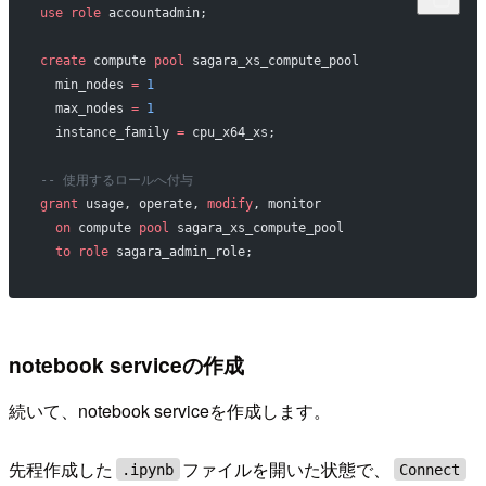
use
 role
 accountadmin;
create
 compute 
pool
 sagara_xs_compute_pool
  min_nodes 
=
 1
  max_nodes 
=
 1
  instance_family 
=
 cpu_x64_xs;
-- 使用するロールへ付与
grant
 usage, operate, 
modify
, monitor
  on
 compute 
pool
 sagara_xs_compute_pool
  to
 role
 sagara_admin_role;
notebook serviceの作成
続いて、notebook serviceを作成します。
先程作成した
ファイルを開いた状態で、
.ipynb
Connect