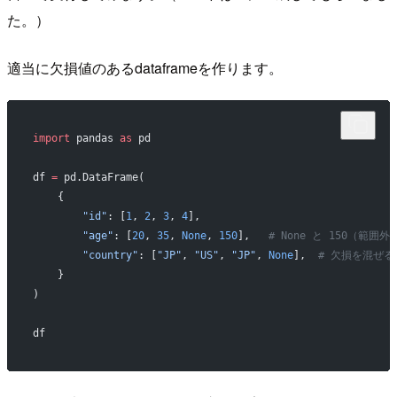
た。）
適当に欠損値のあるdataframeを作ります。
import
 pandas 
as
 pd
df 
=
 pd.DataFrame(
    {
        "id"
: [
1
, 
2
, 
3
, 
4
],
        "age"
: [
20
, 
35
, 
None
, 
150
],   
# None と 150（範囲
        "country"
: [
"JP"
, 
"US"
, 
"JP"
, 
None
],  
# 欠損を混ぜる
    }
)
df