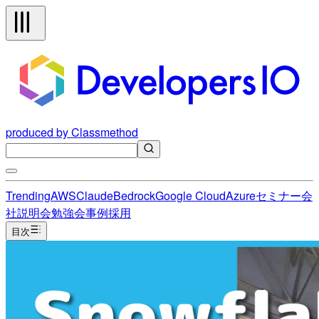
produced by Classmethod
Trending
AWS
Claude
Bedrock
Google Cloud
Azure
セミナー
会
社説明会
勉強会
事例
採用
目次