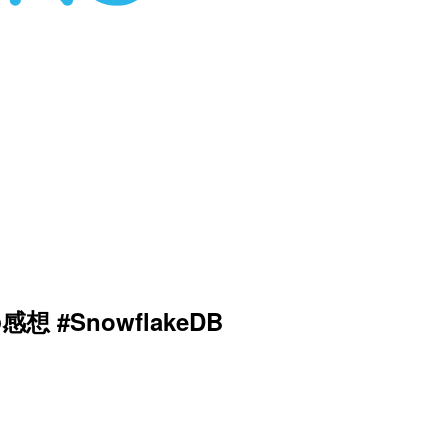
想 #SnowflakeDB