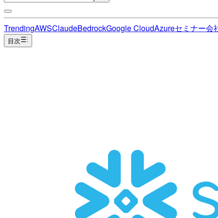
Trending
AWS
Claude
Bedrock
Google Cloud
Azure
セミナー
会
目次