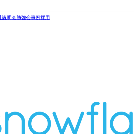
社説明会
勉強会
事例
採用