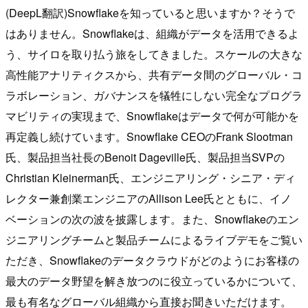
(DeepL翻訳)Snowflakeを知っていると思いますか？そうで
はありません。Snowflakeは、組織がデータを活用できるよ
う、サイロを取り払う旅をしてきました。スケールの大きな
高性能アナリティクスから、共有データ間のグローバル・コ
ラボレーション、ガバナンスを犠牲にしない完全なプログラ
マビリティの実現まで、Snowflakeはデータで何が可能かを
再定義し続けています。Snowflake CEOのFrank Slootman
氏、製品担当社長のBenoit Dageville氏、製品担当SVPの
Christian Kleinerman氏、エンジニアリング・シニア・ディ
レクター兼創業エンジニアのAllison Lee氏とともに、イノ
ベーションの次の波を披露します。また、Snowflakeのエン
ジニアリングチームと製品チームによるライブデモをご覧い
ただき、Snowflakeのデータクラウドがどのようにお客様の
最大のデータ野望を解き放つのに役立っているかについて、
最も有名なグローバル組織から直接お聞きいただけます。