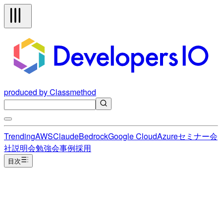
produced by Classmethod
Trending
AWS
Claude
Bedrock
Google Cloud
Azure
セミナー
会
社説明会
勉強会
事例
採用
目次