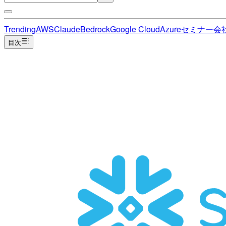
Trending
AWS
Claude
Bedrock
Google Cloud
Azure
セミナー
会
目次