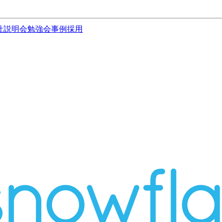
社説明会
勉強会
事例
採用