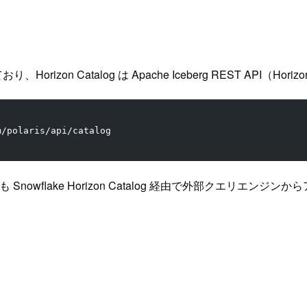
れており、Horizon Catalog は Apache Iceberg REST API（Ho
m/polaris/api/catalog
ル用も Snowflake Horizon Catalog 経由で外部クエリエン