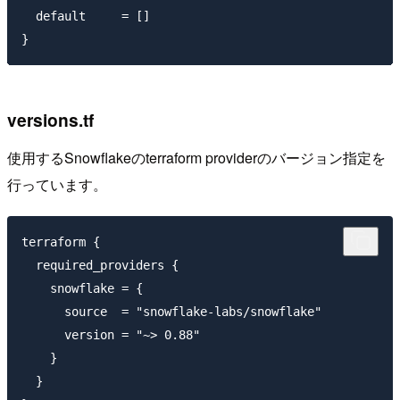
  default     = []

versions.tf
使用するSnowflakeのterraform providerのバージョン指定を
行っています。
terraform {

  required_providers {

    snowflake = {

      source  = "snowflake-labs/snowflake"

      version = "~> 0.88"

    }

  }
