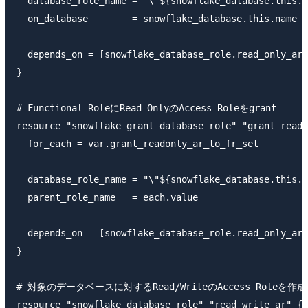
  database_role_name = "\"${snowflake_database.this.n
  on_database        = snowflake_database.this.name

  depends_on = [snowflake_database_role.read_only_ar]

}

# Functional RoleにRead OnlyのAccess Roleをgrant

resource "snowflake_grant_database_role" "grant_reado
  for_each = var.grant_readonly_ar_to_fr_set

  database_role_name = "\"${snowflake_database.this.n
  parent_role_name   = each.value

  depends_on = [snowflake_database_role.read_only_ar]

}

# 対象のデータベースに対するRead/WriteのAccess Roleを作成

resource "snowflake_database_role" "read_write_ar" {
