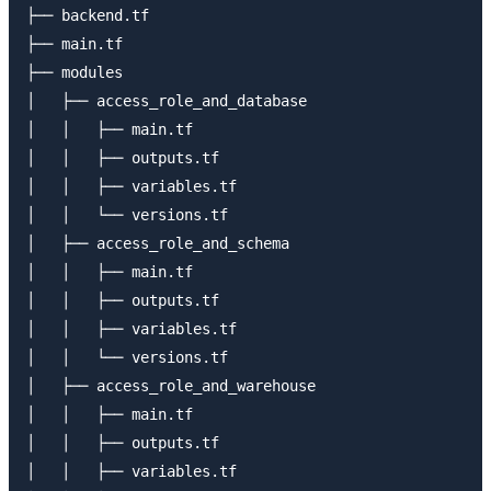
├── backend.tf

├── main.tf

├── modules

│   ├── access_role_and_database

│   │   ├── main.tf

│   │   ├── outputs.tf

│   │   ├── variables.tf

│   │   └── versions.tf

│   ├── access_role_and_schema

│   │   ├── main.tf

│   │   ├── outputs.tf

│   │   ├── variables.tf

│   │   └── versions.tf

│   ├── access_role_and_warehouse

│   │   ├── main.tf

│   │   ├── outputs.tf

│   │   ├── variables.tf
