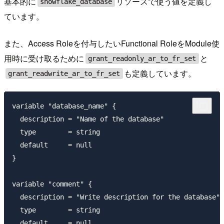
基本的に
リソースで使う値を定義し
snowflake_database
ています。
また、Access Roleを付与したいFunctional RoleをModule使
用時に受け取るために
と
grant_readonly_ar_to_fr_set
も定義しています。
grant_readwrite_ar_to_fr_set
variable "database_name" {

  description = "Name of the database"

  type        = string

  default     = null

}

variable "comment" {

  description = "Write description for the database"

  type        = string

  default     = null
