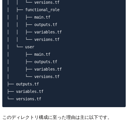
│   │   └── versions.tf

│   ├── functional_role

│   │   ├── main.tf

│   │   ├── outputs.tf

│   │   ├── variables.tf

│   │   └── versions.tf

│   └── user

│       ├── main.tf

│       ├── outputs.tf

│       ├── variables.tf

│       └── versions.tf

├── outputs.tf

├── variables.tf

このディレクトリ構成に至った理由は主に以下です。