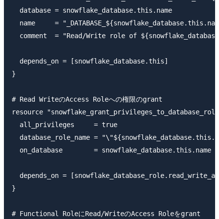
  database = snowflake_database.this.name

  name     = "_DATABASE_${snowflake_database.this.nam
  comment  = "Read/Write role of ${snowflake_database
  depends_on = [snowflake_database.this]

}

# Read WriteのAccess Roleへの権限のgrant

resource "snowflake_grant_privileges_to_database_role
  all_privileges     = true

  database_role_name = "\"${snowflake_database.this.n
  on_database        = snowflake_database.this.name

  depends_on = [snowflake_database_role.read_write_ar
}

# Functional RoleにRead/WriteのAccess Roleをgrant
