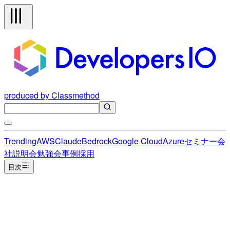
produced by Classmethod
Trending
AWS
Claude
Bedrock
Google Cloud
Azure
セミナー
会
社説明会
勉強会
事例
採用
目次