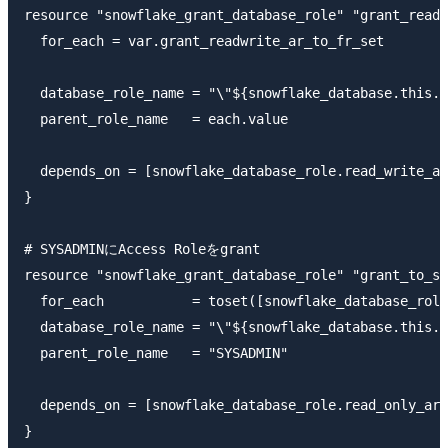
resource "snowflake_grant_database_role" "grant_readw
  for_each = var.grant_readwrite_ar_to_fr_set

  database_role_name = "\"${snowflake_database.this.n
  parent_role_name   = each.value

  depends_on = [snowflake_database_role.read_write_ar
}

# SYSADMINにAccess Roleをgrant

resource "snowflake_grant_database_role" "grant_to_sy
  for_each           = toset([snowflake_database_role
  database_role_name = "\"${snowflake_database.this.n
  parent_role_name   = "SYSADMIN"

  depends_on = [snowflake_database_role.read_only_ar,