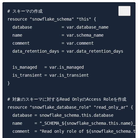
# スキーマの作成

resource "snowflake_schema" "this" {

  database            = var.database_name

  name                = var.schema_name

  comment             = var.comment

  data_retention_days = var.data_retention_days

  is_managed   = var.is_managed

  is_transient = var.is_transient

}

# 対象のスキーマに対するRead OnlyのAccess Roleを作成

resource "snowflake_database_role" "read_only_ar" {

  database = snowflake_schema.this.database

  name     = "_SCHEMA_${snowflake_schema.this.name}_R
  comment  = "Read only role of ${snowflake_schema.th