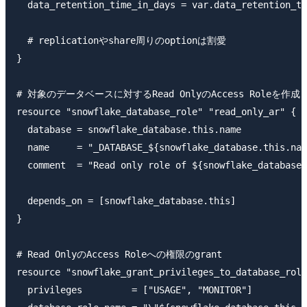
  data_retention_time_in_days = var.data_retention_ti
  # replicationやshare周りのoptionは割愛

}

# 対象のデータベースに対するRead OnlyのAccess Roleを作成

resource "snowflake_database_role" "read_only_ar" {

  database = snowflake_database.this.name

  name     = "_DATABASE_${snowflake_database.this.nam
  comment  = "Read only role of ${snowflake_database.
  depends_on = [snowflake_database.this]

}

# Read OnlyのAccess Roleへの権限のgrant

resource "snowflake_grant_privileges_to_database_role
  privileges         = ["USAGE", "MONITOR"]
