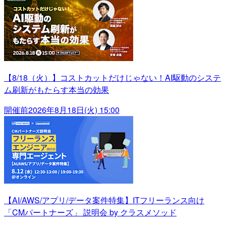
【8/18（火）】コストカットだけじゃない！AI駆動のシステ
ム刷新がもたらす本当の効果
開催前
2026年8月18日(火) 15:00
【AI/AWS/アプリ/データ案件特集】ITフリーランス向け
「CMパートナーズ」 説明会 by クラスメソッド