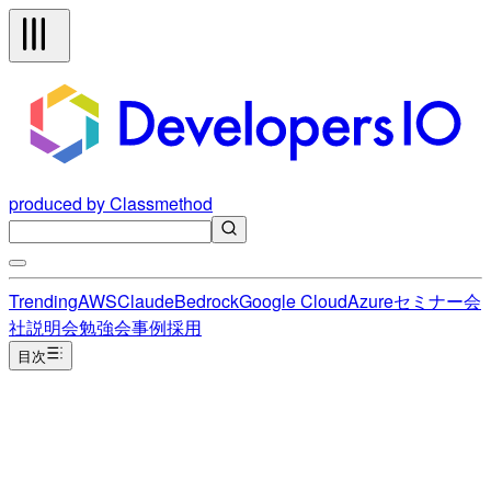
produced by Classmethod
Trending
AWS
Claude
Bedrock
Google Cloud
Azure
セミナー
会
社説明会
勉強会
事例
採用
目次