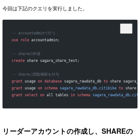
今回は下記のクエリを実行しました。
-- accountadminで行う
use
 role
 accountadmin;
-- shareの作成
create
 share sagara_share_test;
-- shareに閲覧権限を付与
grant
 usage 
on
 database
 sagara_rawdata_db 
to
 share sagara_
grant
 usage 
on
 schema
 sagara_rawdata_db
.
citibike
 to
 share 
grant
 select
 on
 all tables 
in
 schema
 sagara_rawdata_db
.
cit
リーダーアカウントの作成し、SHAREの