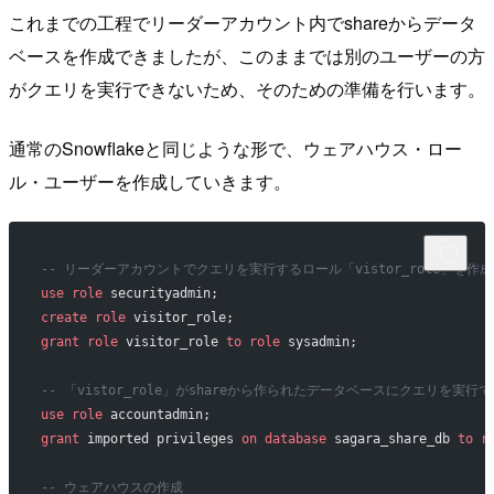
これまでの工程でリーダーアカウント内でshareからデータ
ベースを作成できましたが、このままでは別のユーザーの方
がクエリを実行できないため、そのための準備を行います。
通常のSnowflakeと同じような形で、ウェアハウス・ロー
ル・ユーザーを作成していきます。
-- リーダーアカウントでクエリを実行するロール「vistor_role」を作成
use
 role
 securityadmin;
create
 role
 visitor_role;
grant
 role
 visitor_role 
to
 role
 sysadmin;
-- 「vistor_role」がshareから作られたデータベースにクエリを実行
use
 role
 accountadmin;
grant
 imported privileges 
on
 database
 sagara_share_db 
to
 r
-- ウェアハウスの作成