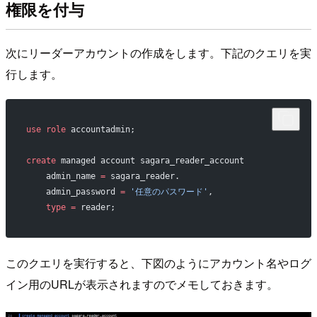
権限を付与
次にリーダーアカウントの作成をします。下記のクエリを実
行します。
use
 role
 accountadmin;
create
 managed account sagara_reader_account
    admin_name 
=
 sagara_reader.
    admin_password 
=
 '任意のパスワード'
,
    type
 =
 reader;
このクエリを実行すると、下図のようにアカウント名やログ
イン用のURLが表示されますのでメモしておきます。