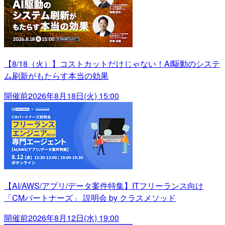
【8/18（火）】コストカットだけじゃない！AI駆動のシステ
ム刷新がもたらす本当の効果
開催前
2026年8月18日(火) 15:00
【AI/AWS/アプリ/データ案件特集】ITフリーランス向け
「CMパートナーズ」 説明会 by クラスメソッド
開催前
2026年8月12日(水) 19:00