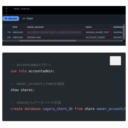
-- accountadminで行う
use
 role
 accountadmin;
-- owner_accountとnameを確認
show shares;
-- shareからデータベース作成
create
 database
 sagara_share_db
 from
 share 
owner_accountの