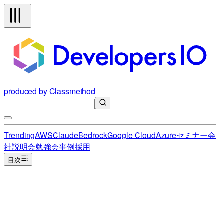
produced by Classmethod
Trending
AWS
Claude
Bedrock
Google Cloud
Azure
セミナー
会
社説明会
勉強会
事例
採用
目次