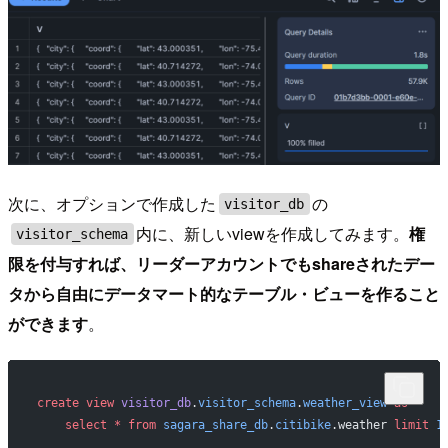
次に、オプションで作成した
の
visitor_db
内に、新しいviewを作成してみます。
権
visitor_schema
限を付与すれば、リーダーアカウントでもshareされたデー
タから自由にデータマート的なテーブル・ビューを作ること
ができます
。
create
 view
 visitor_db
.
visitor_schema
.
weather_view
 as
    select
 *
 from
 sagara_share_db
.
citibike
.weather 
limit
 1