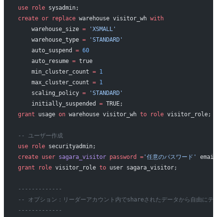
use
 role
 sysadmin;
create
 or
 replace
 warehouse visitor_wh 
with
    warehouse_size 
=
 'XSMALL'
    warehouse_type 
=
 'STANDARD'
    auto_suspend 
=
 60
    auto_resume 
=
 true
    min_cluster_count 
=
 1
    max_cluster_count 
=
 1
    scaling_policy 
=
 'STANDARD'
    initially_suspended 
=
 TRUE;
grant
 usage 
on
 warehouse visitor_wh 
to
 role
 visitor_role;
-- ユーザー作成
use
 role
 securityadmin;
create
 user
 sagara_visitor
 password
 =
'任意のパスワード'
 email
grant
 role
 visitor_role 
to
 user sagara_visitor;
-------------
-- オプション：リーダーアカウント内でshareされたデータから自由に
-------------