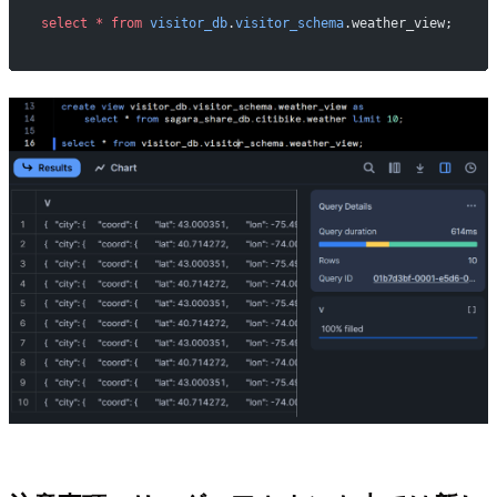
select
 *
 from
 visitor_db
.
visitor_schema
.weather_view;