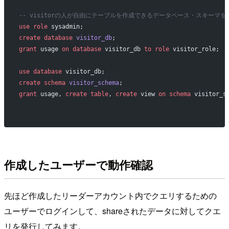
-- visitorの人が自由にテーブルを作成できるデータベース・スキーマを
use
 role
 sysadmin;
create
 database
 visitor_db
;
grant
 usage 
on
 database
 visitor_db 
to
 role
 visitor_role;
use
 database
 visitor_db;
create
 schema
 visitor_schema
;
grant
 usage, 
create
 table
, 
create
 view 
on
 schema
 visitor_s
作成したユーザーで動作確認
先ほど作成したリーダーアカウント内でクエリするための
ユーザーでログインして、shareされたデータに対してクエ
リを発行してみます。