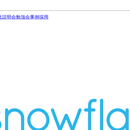
社説明会
勉強会
事例
採用