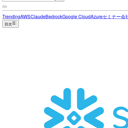
Trending
AWS
Claude
Bedrock
Google Cloud
Azure
セミナー
会
目次