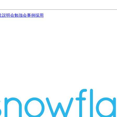
社説明会
勉強会
事例
採用