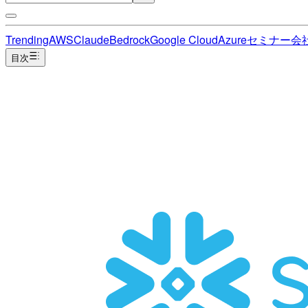
Trending
AWS
Claude
Bedrock
Google Cloud
Azure
セミナー
会
目次