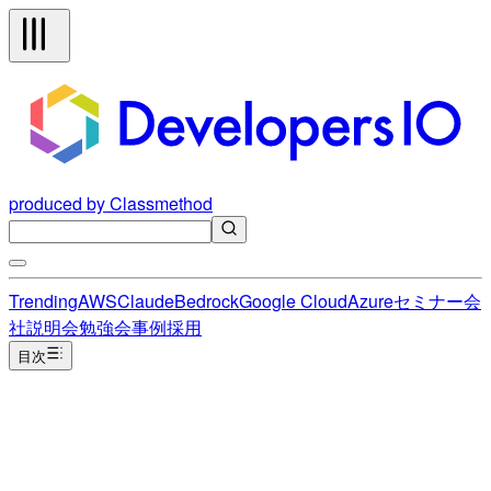
produced by Classmethod
Trending
AWS
Claude
Bedrock
Google Cloud
Azure
セミナー
会
社説明会
勉強会
事例
採用
目次