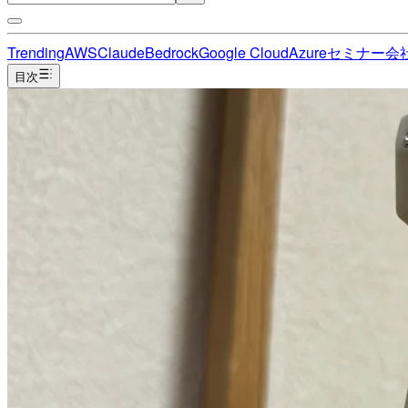
Trending
AWS
Claude
Bedrock
Google Cloud
Azure
セミナー
会
目次