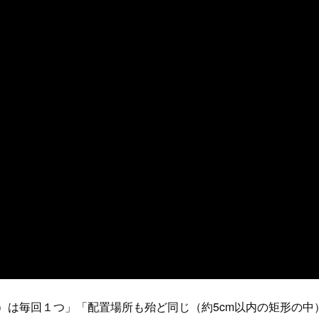
ト（アヒル）は毎回１つ」「配置場所も殆ど同じ（約5cm以内の矩