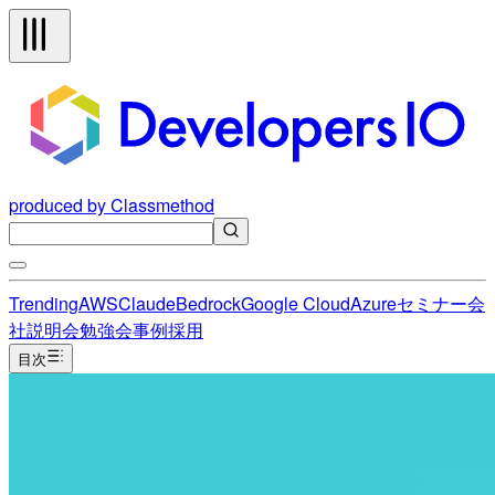
produced by Classmethod
Trending
AWS
Claude
Bedrock
Google Cloud
Azure
セミナー
会
社説明会
勉強会
事例
採用
目次