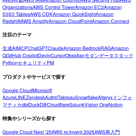
Organizations
AWS Control Tower
Amazon EC2
Amazon
S3
S3 Tables
AWS CDK
Amazon QuickSight
Amazon
Redshift
AWS Amplify
Amazon CloudFront
Amazon Connect
注目のテーマ
生成AI
MCP
ChatGPT
Claude
Amazon Bedrock
RAG
Amazon
Q
GitHub Copilot
Devin
Cursor
Obsidian
モダンデータスタック
Python
セキュリティ
PM
プロダクトやサービスで探す
Google Cloud
Microsoft
Azure
LINE
Zendesk
Auth0
Tableau
Snowflake
Alteryx
インフォ
マティカ
dbt
DuckDB
Cloudflare
Splunk
Vision One
Notion
特集やシリーズから探す
Google Cloud Next ’25
AWS re:Invent 2025
AWS再入門