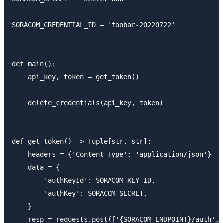
SORACOM_CREDENTIAL_ID = 'foobar-20220722'

def main():

    api_key, token = get_token()

    delete_credentials(api_key, token)

def get_token() -> Tuple[str, str]:

    headers = {'Content-Type': 'application/json'}

    data = {

        'authKeyId': SORACOM_KEY_ID,

        'authKey': SORACOM_SECRET,

    }

    resp = requests.post(f'{SORACOM_ENDPOINT}/auth', 