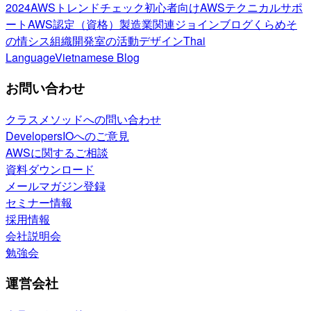
2024
AWSトレンドチェック
初心者向け
AWSテクニカルサポ
ート
AWS認定（資格）
製造業関連
ジョインブログ
くらめそ
の情シス
組織開発室の活動
デザイン
Thai
Language
Vietnamese Blog
お問い合わせ
クラスメソッドへの問い合わせ
DevelopersIOへのご意見
AWSに関するご相談
資料ダウンロード
メールマガジン登録
セミナー情報
採用情報
会社説明会
勉強会
運営会社