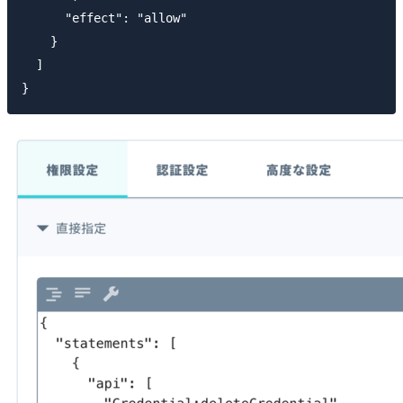
      "effect": "allow"

    }

  ]
