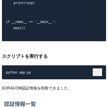
    print(resp)

if __name__ == '__main__':

    main()

スクリプトを実行する
SORACOM認証情報を削除できました。