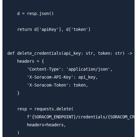
    d = resp.json()

    return d['apiKey'], d['token']

def delete_credentials(api_key: str, token: str) -> N
    headers = {

        'Content-Type': 'application/json',

        'X-Soracom-API-Key': api_key,

        'X-Soracom-Token': token,

    }

    resp = requests.delete(

        f'{SORACOM_ENDPOINT}/credentials/{SORACOM_CRE
        headers=headers,

    )
