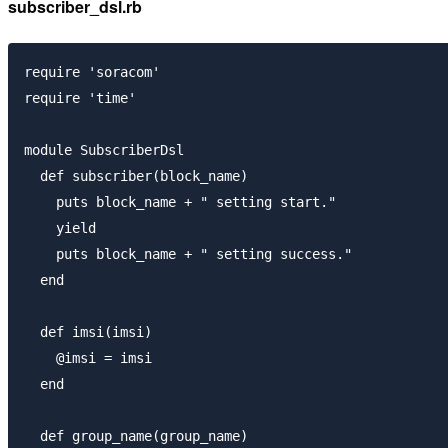
subscriber_dsl.rb
require 'soracom'

require 'time'

module SubscriberDsl

  def subscriber(block_name)

    puts block_name + " setting start."

    yield

    puts block_name + " setting success."

  end

  def imsi(imsi)

    @imsi = imsi

  end

  def group_name(group_name)
