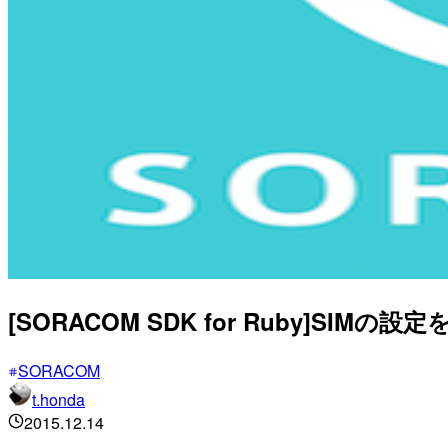
[SORACOM SDK for Ruby]SIM
SORACOM
t.honda
2015.12.14