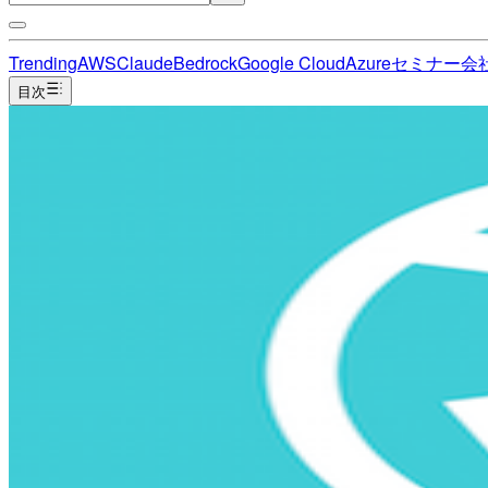
Trending
AWS
Claude
Bedrock
Google Cloud
Azure
セミナー
会
目次