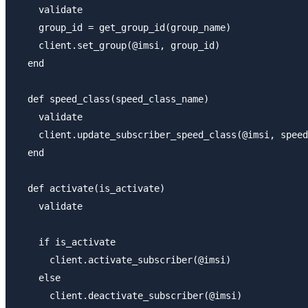
    validate

    group_id = get_group_id(group_name)

    client.set_group(@imsi, group_id)

  end

  def speed_class(speed_class_name)

    validate

    client.update_subscriber_speed_class(@imsi, speed
  end

  def activate(is_activate)

    validate

    if is_activate

      client.activate_subscriber(@imsi)

    else

      client.deactivate_subscriber(@imsi)
