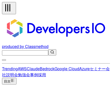
produced by Classmethod
Trending
AWS
Claude
Bedrock
Google Cloud
Azure
セミナー
会
社説明会
勉強会
事例
採用
目次