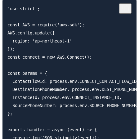
'use strict';

const AWS = require('aws-sdk');

AWS.config.update({

  region: 'ap-northeast-1'

});

const connect = new AWS.Connect();

const params = {

  ContactFlowId: process.env.CONNECT_CONTACT_FLOW_ID,

  DestinationPhoneNumber: process.env.DEST_PHONE_NUMB
  InstanceId: process.env.CONNECT_INSTANCE_ID,

  SourcePhoneNumber: process.env.SOURCE_PHONE_NUMBER

};

exports.handler = async (event) => {

  console.log(JSON.stringify(event));
