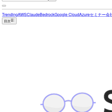
Trending
AWS
Claude
Bedrock
Google Cloud
Azure
セミナー
会
目次