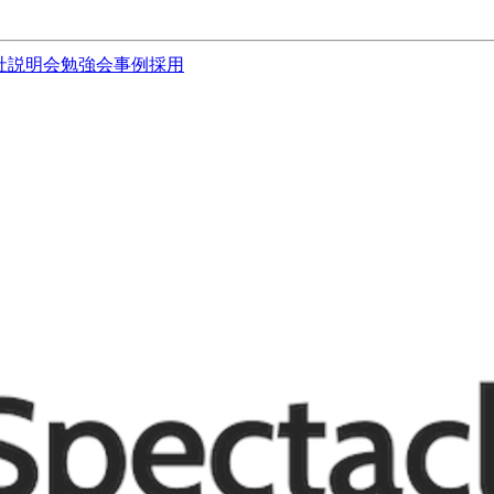
社説明会
勉強会
事例
採用