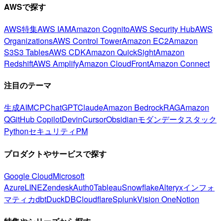
AWSで探す
AWS特集
AWS IAM
Amazon Cognito
AWS Security Hub
AWS
Organizations
AWS Control Tower
Amazon EC2
Amazon
S3
S3 Tables
AWS CDK
Amazon QuickSight
Amazon
Redshift
AWS Amplify
Amazon CloudFront
Amazon Connect
注目のテーマ
生成AI
MCP
ChatGPT
Claude
Amazon Bedrock
RAG
Amazon
Q
GitHub Copilot
Devin
Cursor
Obsidian
モダンデータスタック
Python
セキュリティ
PM
プロダクトやサービスで探す
Google Cloud
Microsoft
Azure
LINE
Zendesk
Auth0
Tableau
Snowflake
Alteryx
インフォ
マティカ
dbt
DuckDB
Cloudflare
Splunk
Vision One
Notion