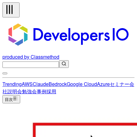
produced by Classmethod
Trending
AWS
Claude
Bedrock
Google Cloud
Azure
セミナー
会
社説明会
勉強会
事例
採用
目次