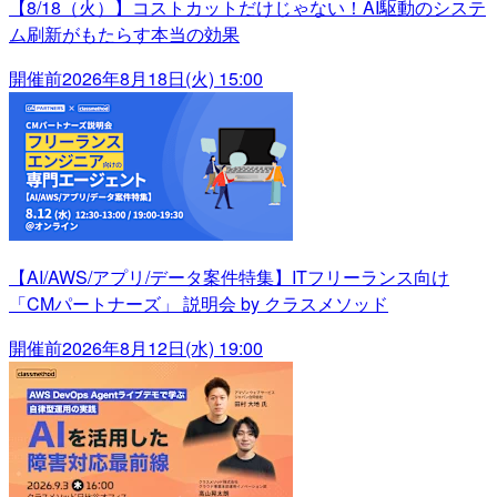
【8/18（火）】コストカットだけじゃない！AI駆動のシステ
ム刷新がもたらす本当の効果
開催前
2026年8月18日(火) 15:00
【AI/AWS/アプリ/データ案件特集】ITフリーランス向け
「CMパートナーズ」 説明会 by クラスメソッド
開催前
2026年8月12日(水) 19:00