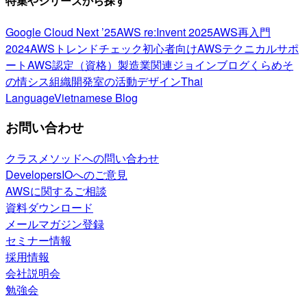
特集やシリーズから探す
Google Cloud Next ’25
AWS re:Invent 2025
AWS再入門
2024
AWSトレンドチェック
初心者向け
AWSテクニカルサポ
ート
AWS認定（資格）
製造業関連
ジョインブログ
くらめそ
の情シス
組織開発室の活動
デザイン
Thai
Language
Vietnamese Blog
お問い合わせ
クラスメソッドへの問い合わせ
DevelopersIOへのご意見
AWSに関するご相談
資料ダウンロード
メールマガジン登録
セミナー情報
採用情報
会社説明会
勉強会