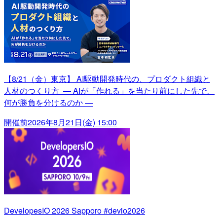
【8/21（金）東京】 AI駆動開発時代の、プロダクト組織と
人材のつくり方 ― AIが「作れる」を当たり前にした先で、
何が勝負を分けるのか ―
開催前
2026年8月21日(金) 15:00
DevelopesIO 2026 Sapporo #devio2026