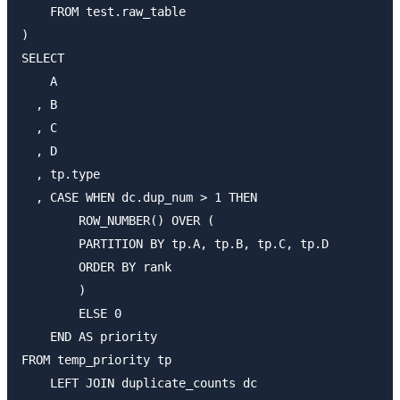
    FROM test.raw_table

)

SELECT 

    A

  , B

  , C

  , D

  , tp.type

  , CASE WHEN dc.dup_num > 1 THEN

        ROW_NUMBER() OVER (

        PARTITION BY tp.A, tp.B, tp.C, tp.D

        ORDER BY rank

        ) 

        ELSE 0

    END AS priority

FROM temp_priority tp

    LEFT JOIN duplicate_counts dc
