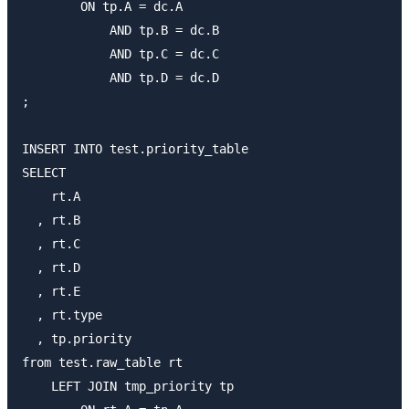
        ON tp.A = dc.A

            AND tp.B = dc.B

            AND tp.C = dc.C

            AND tp.D = dc.D

;

INSERT INTO test.priority_table

SELECT

    rt.A

  , rt.B

  , rt.C

  , rt.D

  , rt.E

  , rt.type

  , tp.priority

from test.raw_table rt

    LEFT JOIN tmp_priority tp
