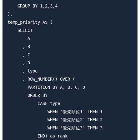
    GROUP BY 1,2,3,4

),

temp_priority AS (

    SELECT 

        A

      , B

      , C

      , D

      , type

      , ROW_NUMBER() OVER (

        PARTITION BY A, B, C, D

        ORDER BY 

            CASE type

                WHEN '優先順位1' THEN 1

                WHEN '優先順位2' THEN 2

                WHEN '優先順位3' THEN 3

            END) as rank
