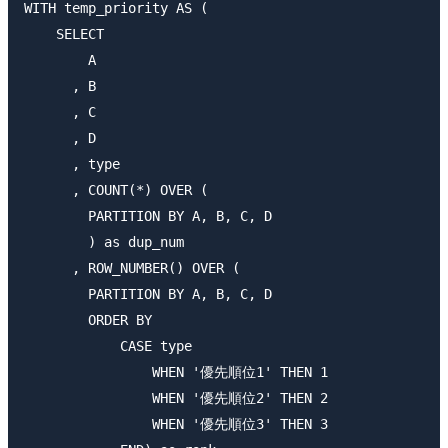
WITH temp_priority AS (

    SELECT 

        A

      , B

      , C

      , D

      , type

      , COUNT(*) OVER (

        PARTITION BY A, B, C, D

        ) as dup_num

      , ROW_NUMBER() OVER (

        PARTITION BY A, B, C, D

        ORDER BY 

            CASE type

                WHEN '優先順位1' THEN 1

                WHEN '優先順位2' THEN 2

                WHEN '優先順位3' THEN 3
