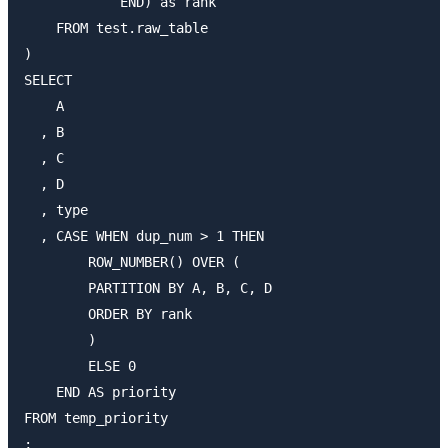
            END) as rank

    FROM test.raw_table

)

SELECT 

    A

  , B

  , C

  , D

  , type

  , CASE WHEN dup_num > 1 THEN

        ROW_NUMBER() OVER (

        PARTITION BY A, B, C, D

        ORDER BY rank

        ) 

        ELSE 0

    END AS priority

FROM temp_priority
