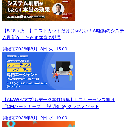
【8/18（火）】コストカットだけじゃない！AI駆動のシステ
ム刷新がもたらす本当の効果
開催前
2026年8月18日(火) 15:00
【AI/AWS/アプリ/データ案件特集】ITフリーランス向け
「CMパートナーズ」 説明会 by クラスメソッド
開催前
2026年8月12日(水) 19:00