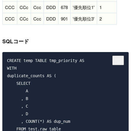
CCC
CCc
Ccc
DDD
678
'優先順位1'
1
CCC
CCc
Ccc
DDD
901
'優先順位3'
2
SQLコード
CREATE temp TABLE tmp_priority AS

WITH 

duplicate_counts AS (

    SELECT 

        A

      , B

      , C

      , D

      , COUNT(*) AS dup_num

    FROM test.raw_table
