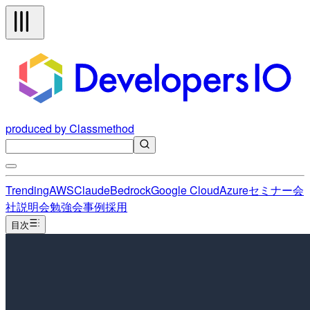
produced by Classmethod
Trending
AWS
Claude
Bedrock
Google Cloud
Azure
セミナー
会
社説明会
勉強会
事例
採用
目次