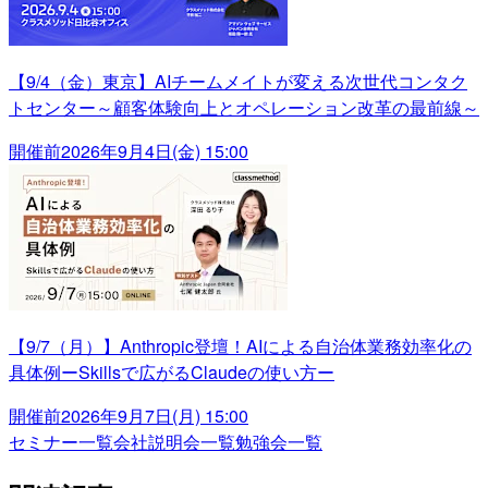
【9/4（金）東京】AIチームメイトが変える次世代コンタク
トセンター～顧客体験向上とオペレーション改革の最前線～
開催前
2026年9月4日(金) 15:00
【9/7（月）】Anthropic登壇！AIによる自治体業務効率化の
具体例ーSkillsで広がるClaudeの使い方ー
開催前
2026年9月7日(月) 15:00
セミナー一覧
会社説明会一覧
勉強会一覧