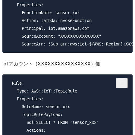
    Properties:

      FunctionName: sensor_xxx

      Action: lambda:InvokeFunction

      Principal: iot.amazonaws.com

      SourceAccount: "XXXXXXXXXXXXXXXX"

IoTアカウント（XXXXXXXXXXXXXXXX）側
  Rule:

    Type: AWS::IoT::TopicRule

    Properties:

      RuleName: sensor_xxx

      TopicRulePayload:

        Sql:SELECT * FROM 'sensor_xxx'

        Actions:
