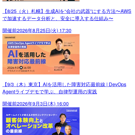
【8/25（火）札幌】生成AIを“会社の武器”にする方法〜AWS
で加速するデータ分析と、安全に導入する仕組み〜
開催前
2026年8月25日(火) 17:30
【9/3（木）東京】AIを活用した障害対応最前線 | DevOps
Agentライブデモで学ぶ、自律型運用の実践
開催前
2026年9月3日(木) 16:00