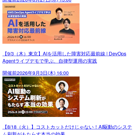
【9/3（木）東京】AIを活用した障害対応最前線 | DevOps
Agentライブデモで学ぶ、自律型運用の実践
開催前
2026年9月3日(木) 16:00
【8/18（火）】コストカットだけじゃない！AI駆動のシステ
ム刷新がもたらす本当の効果