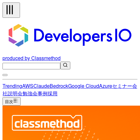
produced by Classmethod
Trending
AWS
Claude
Bedrock
Google Cloud
Azure
セミナー
会
社説明会
勉強会
事例
採用
目次