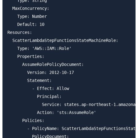
    Type: String

  MaxConcurrency:

    Type: Number

    Default: 10

Resources:

  ScatterLambdaStepFunctionsStateMachineRole:

    Type: 'AWS::IAM::Role'

    Properties:

      AssumeRolePolicyDocument:

        Version: 2012-10-17

        Statement:

          - Effect: Allow

            Principal:

              Service: states.ap-northeast-1.amazonaw
            Action: 'sts:AssumeRole'

      Policies:

        - PolicyName: ScatterLambdaStepFunctionsState
          PolicyDocument:
