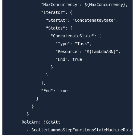
              "MaxConcurrency": ${MaxConcurrency},

              "Iterator": {

                "StartAt": "ConcatenateState",

                "States": {

                  "ConcatenateState": {

                    "Type": "Task",

                    "Resource": "${LambdaARN}",

                    "End": true

                  }

                }

              },

              "End": true

            }

          }

        }

      RoleArn: !GetAtt 

        - ScatterLambdaStepFunctionsStateMachineRole
