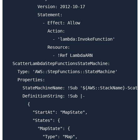
            Version: 2012-10-17

            Statement:

              - Effect: Allow

                Action:

                  - 'lambda:InvokeFunction'

                Resource:

                  - !Ref LambdaARN

  ScatterLambdaStepFunctionsStateMachine:

    Type: 'AWS::StepFunctions::StateMachine'

    Properties:

      StateMachineName: !Sub '${AWS::StackName}-Scatt
      DefinitionString: !Sub |-

        {

          "StartAt": "MapState",

          "States": {

            "MapState": {

              "Type": "Map",
