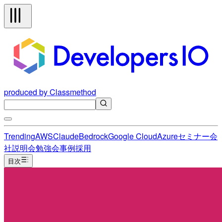
produced by Classmethod
Trending
AWS
Claude
Bedrock
Google Cloud
Azure
セミナー
会
社説明会
勉強会
事例
採用
目次