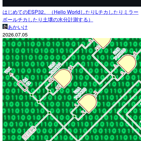
はじめてのESP32。（Hello WorldしたりLチカしたりミラー
ボールチカしたり土壌の水分計測する）
あかいけ
2026.07.05