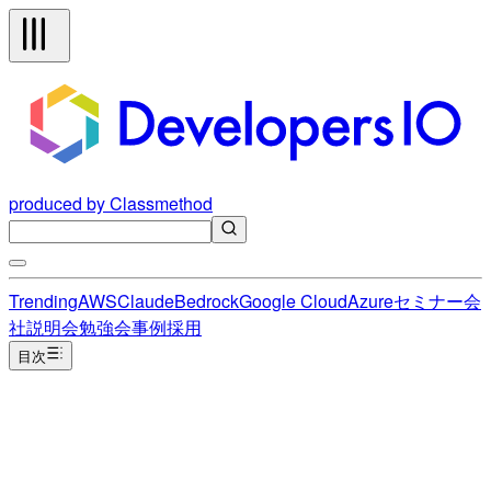
produced by Classmethod
Trending
AWS
Claude
Bedrock
Google Cloud
Azure
セミナー
会
社説明会
勉強会
事例
採用
目次