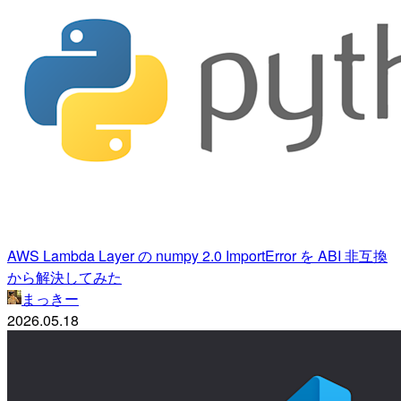
AWS Lambda Layer の numpy 2.0 ImportError を ABI 非互換
から解決してみた
まっきー
2026.05.18