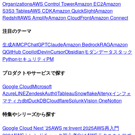
Organizations
AWS Control Tower
Amazon EC2
Amazon
S3
S3 Tables
AWS CDK
Amazon QuickSight
Amazon
Redshift
AWS Amplify
Amazon CloudFront
Amazon Connect
注目のテーマ
生成AI
MCP
ChatGPT
Claude
Amazon Bedrock
RAG
Amazon
Q
GitHub Copilot
Devin
Cursor
Obsidian
モダンデータスタック
Python
セキュリティ
PM
プロダクトやサービスで探す
Google Cloud
Microsoft
Azure
LINE
Zendesk
Auth0
Tableau
Snowflake
Alteryx
インフォ
マティカ
dbt
DuckDB
Cloudflare
Splunk
Vision One
Notion
特集やシリーズから探す
Google Cloud Next ’25
AWS re:Invent 2025
AWS再入門