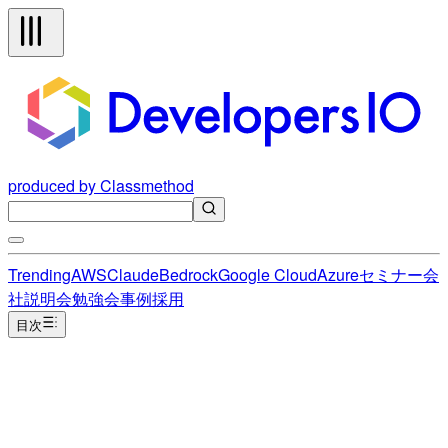
produced by Classmethod
Trending
AWS
Claude
Bedrock
Google Cloud
Azure
セミナー
会
社説明会
勉強会
事例
採用
目次