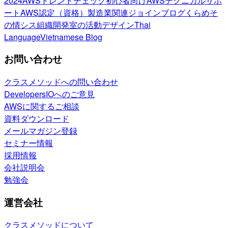
2024
AWSトレンドチェック
初心者向け
AWSテクニカルサポ
ート
AWS認定（資格）
製造業関連
ジョインブログ
くらめそ
の情シス
組織開発室の活動
デザイン
Thai
Language
Vietnamese Blog
お問い合わせ
クラスメソッドへの問い合わせ
DevelopersIOへのご意見
AWSに関するご相談
資料ダウンロード
メールマガジン登録
セミナー情報
採用情報
会社説明会
勉強会
運営会社
クラスメソッドについて