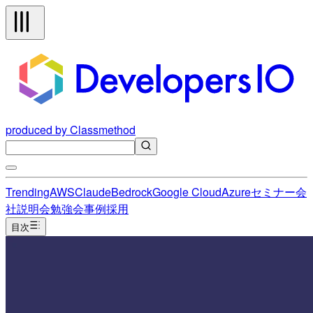
produced by Classmethod
Trending
AWS
Claude
Bedrock
Google Cloud
Azure
セミナー
会
社説明会
勉強会
事例
採用
目次