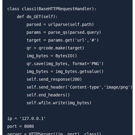
class class1(BaseHTTPRequestHandler):

    def do_GET(self):

        parsed = urlparse(self.path)

        params = parse_qs(parsed.query)

        target = params.get('url','#')

        qr = qrcode.make(target)

        img_bytes = BytesIO()

        qr.save(img_bytes, format='PNG')

        img_bytes = img_bytes.getvalue()             
        self.send_response(200)

        self.send_header('Content-type','image/png')

        self.end_headers()

        self.wfile.write(img_bytes)

ip = '127.0.0.1'

port = 8080

server = HTTPServer((ip, port), class1)
