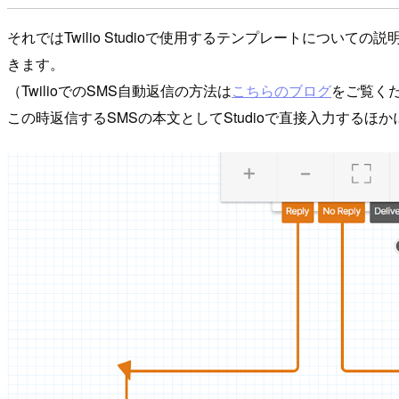
それではTwilio Studioで使用するテンプレートについて
きます。
（TwilioでのSMS自動返信の方法は
こちらのブログ
をご覧く
この時返信するSMSの本文としてStudioで直接入力する