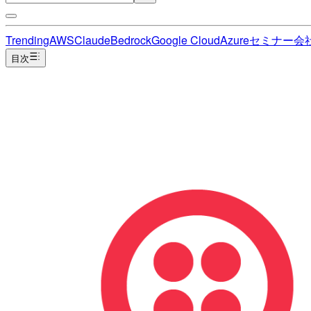
Trending
AWS
Claude
Bedrock
Google Cloud
Azure
セミナー
会
目次