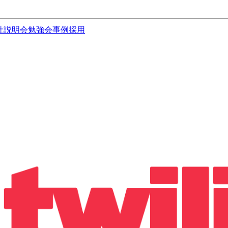
社説明会
勉強会
事例
採用