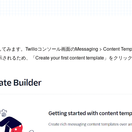
wilioコンソール画面のMessaging > Content Templ
reate your first content template」をクリ