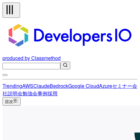
produced by Classmethod
Trending
AWS
Claude
Bedrock
Google Cloud
Azure
セミナー
会
社説明会
勉強会
事例
採用
目次