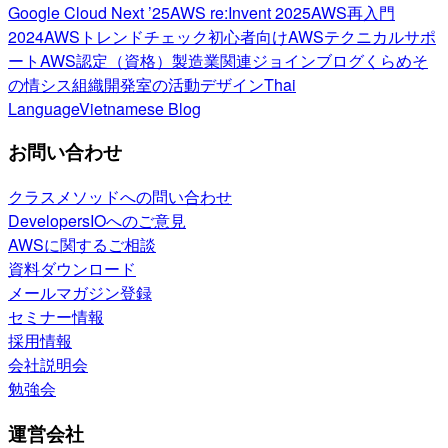
Google Cloud Next ’25
AWS re:Invent 2025
AWS再入門
2024
AWSトレンドチェック
初心者向け
AWSテクニカルサポ
ート
AWS認定（資格）
製造業関連
ジョインブログ
くらめそ
の情シス
組織開発室の活動
デザイン
Thai
Language
Vietnamese Blog
お問い合わせ
クラスメソッドへの問い合わせ
DevelopersIOへのご意見
AWSに関するご相談
資料ダウンロード
メールマガジン登録
セミナー情報
採用情報
会社説明会
勉強会
運営会社