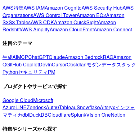
AWS特集
AWS IAM
Amazon Cognito
AWS Security Hub
AWS
Organizations
AWS Control Tower
Amazon EC2
Amazon
S3
S3 Tables
AWS CDK
Amazon QuickSight
Amazon
Redshift
AWS Amplify
Amazon CloudFront
Amazon Connect
注目のテーマ
生成AI
MCP
ChatGPT
Claude
Amazon Bedrock
RAG
Amazon
Q
GitHub Copilot
Devin
Cursor
Obsidian
モダンデータスタック
Python
セキュリティ
PM
プロダクトやサービスで探す
Google Cloud
Microsoft
Azure
LINE
Zendesk
Auth0
Tableau
Snowflake
Alteryx
インフォ
マティカ
dbt
DuckDB
Cloudflare
Splunk
Vision One
Notion
特集やシリーズから探す