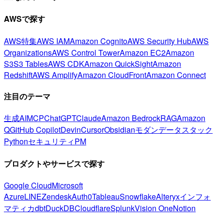
AWSで探す
AWS特集
AWS IAM
Amazon Cognito
AWS Security Hub
AWS
Organizations
AWS Control Tower
Amazon EC2
Amazon
S3
S3 Tables
AWS CDK
Amazon QuickSight
Amazon
Redshift
AWS Amplify
Amazon CloudFront
Amazon Connect
注目のテーマ
生成AI
MCP
ChatGPT
Claude
Amazon Bedrock
RAG
Amazon
Q
GitHub Copilot
Devin
Cursor
Obsidian
モダンデータスタック
Python
セキュリティ
PM
プロダクトやサービスで探す
Google Cloud
Microsoft
Azure
LINE
Zendesk
Auth0
Tableau
Snowflake
Alteryx
インフォ
マティカ
dbt
DuckDB
Cloudflare
Splunk
Vision One
Notion