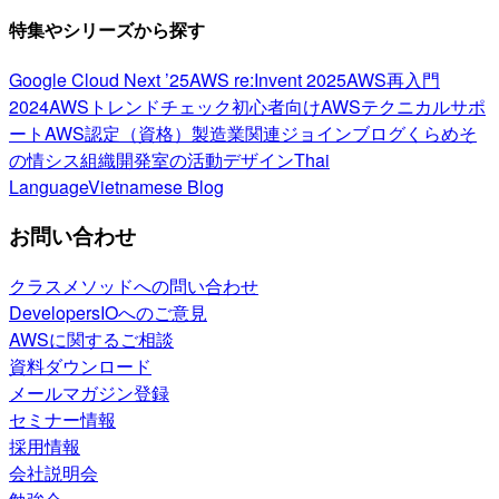
特集やシリーズから探す
Google Cloud Next ’25
AWS re:Invent 2025
AWS再入門
2024
AWSトレンドチェック
初心者向け
AWSテクニカルサポ
ート
AWS認定（資格）
製造業関連
ジョインブログ
くらめそ
の情シス
組織開発室の活動
デザイン
Thai
Language
Vietnamese Blog
お問い合わせ
クラスメソッドへの問い合わせ
DevelopersIOへのご意見
AWSに関するご相談
資料ダウンロード
メールマガジン登録
セミナー情報
採用情報
会社説明会