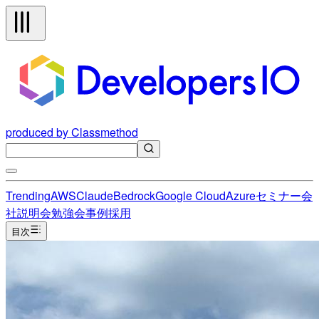
produced by Classmethod
Trending
AWS
Claude
Bedrock
Google Cloud
Azure
セミナー
会
社説明会
勉強会
事例
採用
目次