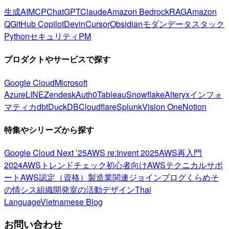
生成AI
MCP
ChatGPT
Claude
Amazon Bedrock
RAG
Amazon
Q
GitHub Copilot
Devin
Cursor
Obsidian
モダンデータスタック
Python
セキュリティ
PM
プロダクトやサービスで探す
Google Cloud
Microsoft
Azure
LINE
Zendesk
Auth0
Tableau
Snowflake
Alteryx
インフォ
マティカ
dbt
DuckDB
Cloudflare
Splunk
Vision One
Notion
特集やシリーズから探す
Google Cloud Next ’25
AWS re:Invent 2025
AWS再入門
2024
AWSトレンドチェック
初心者向け
AWSテクニカルサポ
ート
AWS認定（資格）
製造業関連
ジョインブログ
くらめそ
の情シス
組織開発室の活動
デザイン
Thai
Language
Vietnamese Blog
お問い合わせ