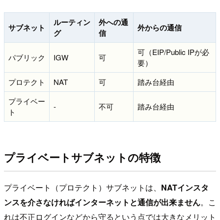
ルーティン
外への通
サブネット
外からの通信
グ
信
可（EIP/Public IPが必
パブリック
IGW
可
要）
プロテクト
NAT
可
踏み台経由
プライベー
-
不可
踏み台経由
ト
プライベートサブネットの特徴
プライベート（プロテクト）サブネットは、
NATインスタ
ンスを介さなければインターネットと通信が出来ません
。こ
れは不正ログインなどから守るという点では大きなメリット