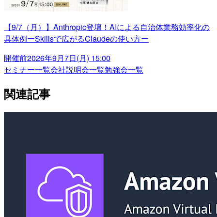
【9/7（月）】Anthropic登壇！AIによる自治体業務効率化の
具体例ーSkillsで広がるClaudeの使い方ー
開催前
2026年9月7日(月) 15:00
セミナー一覧
会社説明会一覧
勉強会一覧
関連記事