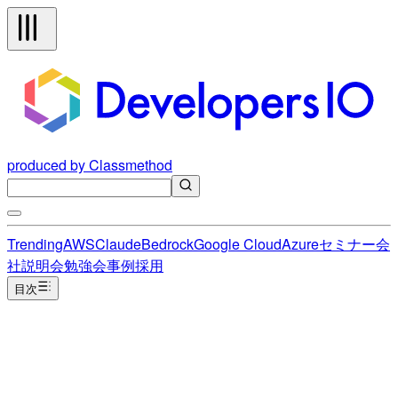
produced by Classmethod
Trending
AWS
Claude
Bedrock
Google Cloud
Azure
セミナー
会
社説明会
勉強会
事例
採用
目次