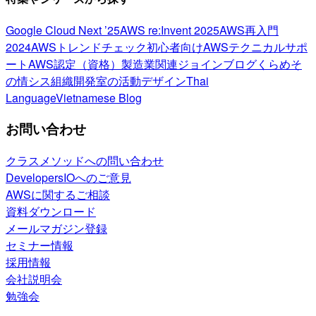
Google Cloud Next ’25
AWS re:Invent 2025
AWS再入門
2024
AWSトレンドチェック
初心者向け
AWSテクニカルサポ
ート
AWS認定（資格）
製造業関連
ジョインブログ
くらめそ
の情シス
組織開発室の活動
デザイン
Thai
Language
Vietnamese Blog
お問い合わせ
クラスメソッドへの問い合わせ
DevelopersIOへのご意見
AWSに関するご相談
資料ダウンロード
メールマガジン登録
セミナー情報
採用情報
会社説明会
勉強会