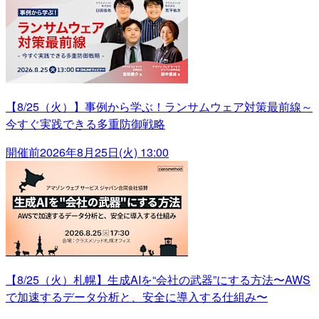
【8/25（火）】事例から学ぶ！ランサムウェア対策最前線～
今すぐ実践できる多重防御戦略
開催前
2026年8月25日(火) 13:00
【8/25（火）札幌】生成AIを“会社の武器”にする方法〜AWS
で加速するデータ分析と、安全に導入する仕組み〜