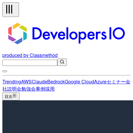
produced by Classmethod
Trending
AWS
Claude
Bedrock
Google Cloud
Azure
セミナー
会
社説明会
勉強会
事例
採用
目次