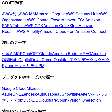
AWSで探す
AWS特集
AWS IAM
Amazon Cognito
AWS Security Hub
AWS
Organizations
AWS Control Tower
Amazon EC2
Amazon
S3
S3 Tables
AWS CDK
Amazon QuickSight
Amazon
Redshift
AWS Amplify
Amazon CloudFront
Amazon Connect
注目のテーマ
生成AI
MCP
ChatGPT
Claude
Amazon Bedrock
RAG
Amazon
Q
GitHub Copilot
Devin
Cursor
Obsidian
モダンデータスタック
Python
セキュリティ
PM
プロダクトやサービスで探す
Google Cloud
Microsoft
Azure
LINE
Zendesk
Auth0
Tableau
Snowflake
Alteryx
インフォ
マティカ
dbt
DuckDB
Cloudflare
Splunk
Vision One
Notion
特集やシリーズから探す