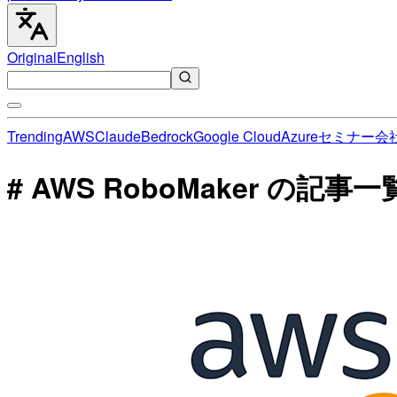
Original
English
Trending
AWS
Claude
Bedrock
Google Cloud
Azure
セミナー
会
# AWS RoboMaker の記事一