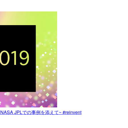
 JPLでの事例を添えて~ #reinvent