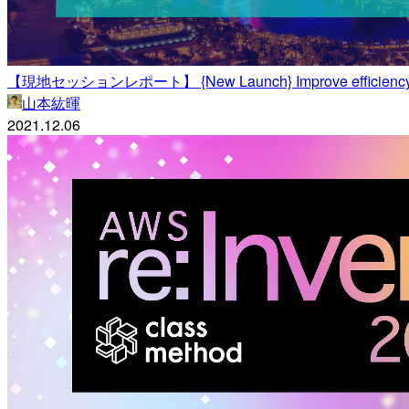
【現地セッションレポート】 {New Launch} Improve efficiency of ro
山本紘暉
2021.12.06