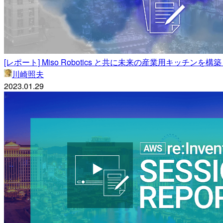
[レポート] Miso Robotics と共に未来の産業用キッチンを構築 #RO
川崎照夫
2023.01.29