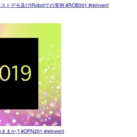
及びiRobotでの実例 #ROB301 #reinvent
#OPN201 #reinvent