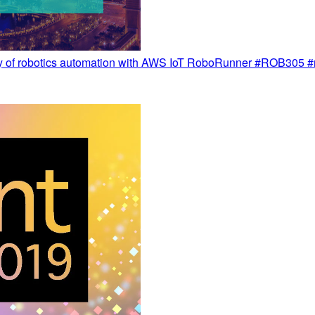
botics automation with AWS IoT RoboRunner #ROB305 #r