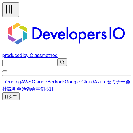
produced by Classmethod
Trending
AWS
Claude
Bedrock
Google Cloud
Azure
セミナー
会
社説明会
勉強会
事例
採用
目次