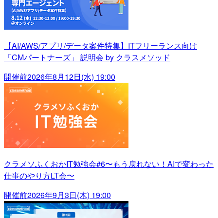
【AI/AWS/アプリ/データ案件特集】ITフリーランス向け
「CMパートナーズ」 説明会 by クラスメソッド
開催前
2026年8月12日(水) 19:00
クラメソふくおかIT勉強会#6〜もう戻れない！AIで変わった
仕事のやり方LT会〜
開催前
2026年9月3日(木) 19:00