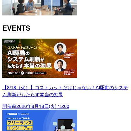
EVENTS
【8/18（火）】コストカットだけじゃない！AI駆動のシステ
ム刷新がもたらす本当の効果
開催前
2026年8月18日(火) 15:00