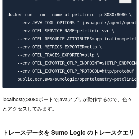
docker run --rm --name ot-petclinic -p 8080:8080 \

    --env JAVA_TOOL_OPTIONS="-javaagent:/agent/opente
    --env OTEL_SERVICE_NAME=petclinic-svc \

    --env OTEL_RESOURCE_ATTRIBUTES=application=petcli
    --env OTEL_METRICS_EXPORTER=otlp \

    --env OTEL_TRACES_EXPORTER=otlp \

    --env OTEL_EXPORTER_OTLP_ENDPOINT=${OTLP_ENDPOINT
    --env OTEL_EXPORTER_OTLP_PROTOCOL=http/protobuf \

localhostの8080ポートでjavaアプリが動作するので、色々
とアクセスしてみます。
トレースデータを Sumo Logic のトレースクエリ