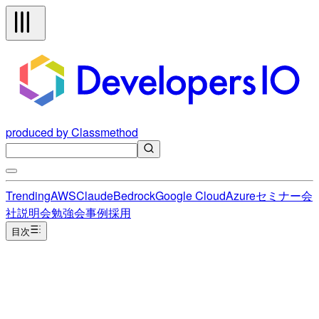
produced by Classmethod
Trending
AWS
Claude
Bedrock
Google Cloud
Azure
セミナー
会
社説明会
勉強会
事例
採用
目次