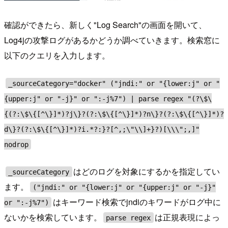
確認ができたら、新しく"Log Search"の画面を開いて、
Log4jの攻撃ログがあるかどうか調べていきます。検索窓に
以下のクエリを入力します。
_sourceCategory="docker" ("jndi:" or "{lower:j" or "
{upper:j" or "-j}" or ":-j%7") | parse regex "(?\$\
{(?:\$\{[^\}]*)?j\}?(?:\$\{[^\}]*)?n\}?(?:\$\{[^\}]*)?
d\}?(?:\$\{[^\}]*)?i.*?:}?[^,;\"\\]+}?)[\\\";,]"
nodrop
はどのログを対象にするかを指定してい
_sourceCategory
ます。
("jndi:" or "{lower:j" or "{upper:j" or "-j}"
はキーワード検索でjndiのキワードがログ中に
or ":-j%7")
ないかを検索しています。
は正規表現によっ
parse regex