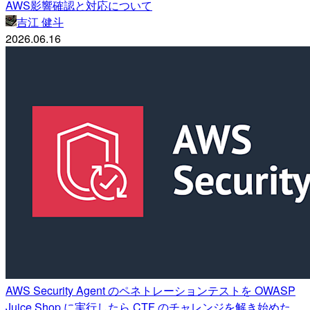
AWS影響確認と対応について
吉江 健斗
2026.06.16
AWS Security Agent のペネトレーションテストを OWASP
Juice Shop に実行したら CTF のチャレンジを解き始めた