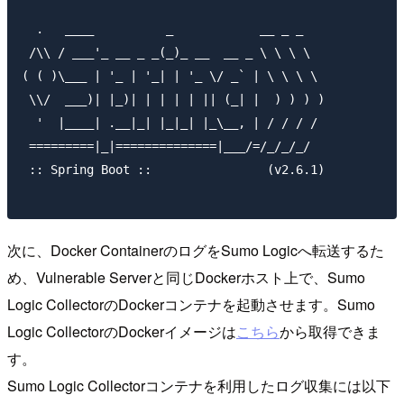
  .   ____          _            __ _ _

 /\\ / ___'_ __ _ _(_)_ __  __ _ \ \ \ \

( ( )\___ | '_ | '_| | '_ \/ _` | \ \ \ \

 \\/  ___)| |_)| | | | | || (_| |  ) ) ) )

  '  |____| .__|_| |_|_| |_\__, | / / / /

 =========|_|==============|___/=/_/_/_/

 :: Spring Boot ::                (v2.6.1)

次に、Docker ContainerのログをSumo Logicへ転送するた
め、Vulnerable Serverと同じDockerホスト上で、Sumo
Logic CollectorのDockerコンテナを起動させます。Sumo
Logic CollectorのDockerイメージは
こちら
から取得できま
す。
Sumo Logic Collectorコンテナを利用したログ収集には以下