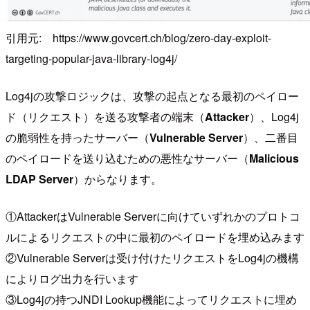
引用元: https://www.govcert.ch/blog/zero-day-exploit-
targeting-popular-java-library-log4j/
Log4jの攻撃ロジックは、攻撃の起点となる最初のペイロー
ド（リクエスト）を送る攻撃者の端末（
Attacker
）、Log4j
の脆弱性を持ったサーバー（
Vulnerable Server
）、二番目
のペイロードを送り込むための悪性なサーバー（
Malicious
LDAP Server
）からなります。
①AttackerはVulnerable Serverに向けていずれかのプロトコ
ルによるリクエストの中に最初のペイロードを埋め込みます
②Vulnerable Serverは受け付けたリクエストをLog4jの機構
によりログ出力を行います
③Log4jの持つJNDI Lookup機能によってリクエストに埋め