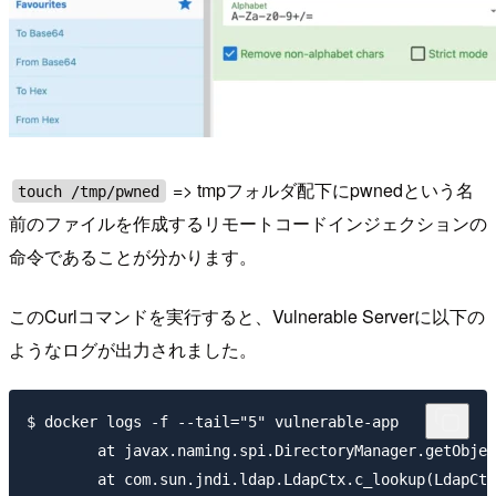
=> tmpフォルダ配下にpwnedという名
touch /tmp/pwned
前のファイルを作成するリモートコードインジェクションの
命令であることが分かります。
このCurlコマンドを実行すると、Vulnerable Serverに以下の
ようなログが出力されました。
$ docker logs -f --tail="5" vulnerable-app

	at javax.naming.spi.DirectoryManager.getObjectInstance(DirectoryManager.java:189)

	at com.sun.jndi.ldap.LdapCtx.c_lookup(LdapCtx.java:1085)
