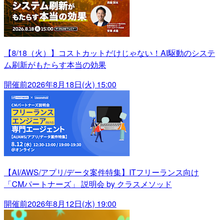
【8/18（火）】コストカットだけじゃない！AI駆動のシステ
ム刷新がもたらす本当の効果
開催前
2026年8月18日(火) 15:00
【AI/AWS/アプリ/データ案件特集】ITフリーランス向け
「CMパートナーズ」 説明会 by クラスメソッド
開催前
2026年8月12日(水) 19:00