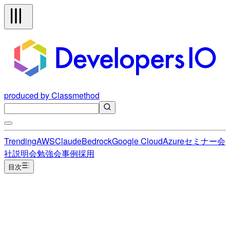
produced by Classmethod
Trending
AWS
Claude
Bedrock
Google Cloud
Azure
セミナー
会
社説明会
勉強会
事例
採用
目次