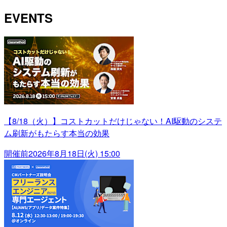
EVENTS
【8/18（火）】コストカットだけじゃない！AI駆動のシステ
ム刷新がもたらす本当の効果
開催前
2026年8月18日(火) 15:00