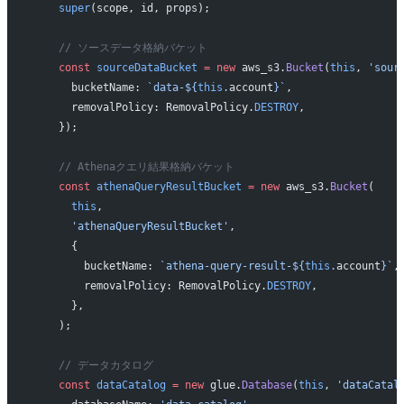
    super
(scope, id, props);
    // ソースデータ格納バケット
    const
 sourceDataBucket
 =
 new
 aws_s3.
Bucket
(
this
, 
'sour
      bucketName: 
`data-${
this
.
account
}`
,
      removalPolicy: RemovalPolicy.
DESTROY
,
    });
    // Athenaクエリ結果格納バケット
    const
 athenaQueryResultBucket
 =
 new
 aws_s3.
Bucket
(
      this
,
      'athenaQueryResultBucket'
,
      {
        bucketName: 
`athena-query-result-${
this
.
account
}`
,
        removalPolicy: RemovalPolicy.
DESTROY
,
      },
    );
    // データカタログ
    const
 dataCatalog
 =
 new
 glue.
Database
(
this
, 
'dataCatal