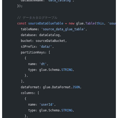
      databaseName: 
'data_catalog'
,
    });
    // データカタログテーブル
    const
 sourceDataGlueTable
 =
 new
 glue.
Table
(
this
, 
'sour
      tableName: 
'source_data_glue_table'
,
      database: dataCatalog,
      bucket: sourceDataBucket,
      s3Prefix: 
'data/'
,
      partitionKeys: [
        {
          name: 
'dt'
,
          type: glue.Schema.
STRING
,
        },
      ],
      dataFormat: glue.DataFormat.
JSON
,
      columns: [
        {
          name: 
'userId'
,
          type: glue.Schema.
STRING
,
        },