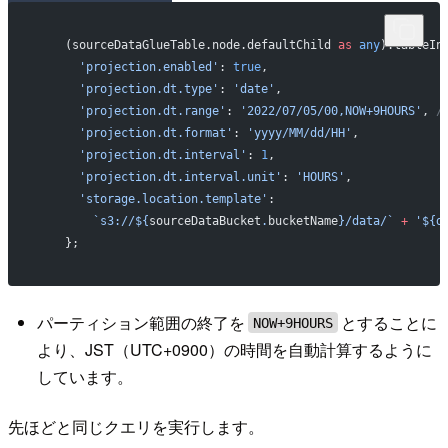
    (sourceDataGlueTable.node.defaultChild 
as
 any
).tableIn
      'projection.enabled'
: 
true
,
      'projection.dt.type'
: 
'date'
,
      'projection.dt.range'
: 
'2022/07/05/00,NOW+9HOURS'
, 
/
      'projection.dt.format'
: 
'yyyy/MM/dd/HH'
,
      'projection.dt.interval'
: 
1
,
      'projection.dt.interval.unit'
: 
'HOURS'
,
      'storage.location.template'
:
        `s3://${
sourceDataBucket
.
bucketName
}/data/`
 +
 '${d
    };
パーティション範囲の終了を
とすることに
NOW+9HOURS
より、JST（UTC+0900）の時間を自動計算するように
しています。
先ほどと同じクエリを実行します。