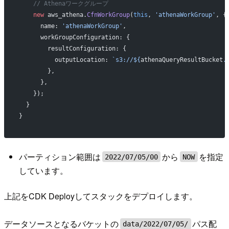
    // Athenaワークグループ
    new
 aws_athena.
CfnWorkGroup
(
this
, 
'athenaWorkGroup'
, {
      name: 
'athenaWorkGroup'
,
      workGroupConfiguration: {
        resultConfiguration: {
          outputLocation: 
`s3://${
athenaQueryResultBucket
.
        },
      },
    });
  }
}
パーティション範囲は
から
を指定
2022/07/05/00
NOW
しています。
上記をCDK Deployしてスタックをデプロイします。
データソースとなるバケットの
パス配
data/2022/07/05/