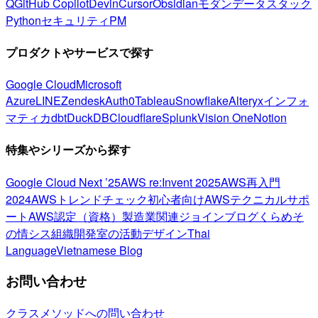
Q
GitHub Copilot
Devin
Cursor
Obsidian
モダンデータスタック
Python
セキュリティ
PM
プロダクトやサービスで探す
Google Cloud
Microsoft
Azure
LINE
Zendesk
Auth0
Tableau
Snowflake
Alteryx
インフォ
マティカ
dbt
DuckDB
Cloudflare
Splunk
Vision One
Notion
特集やシリーズから探す
Google Cloud Next ’25
AWS re:Invent 2025
AWS再入門
2024
AWSトレンドチェック
初心者向け
AWSテクニカルサポ
ート
AWS認定（資格）
製造業関連
ジョインブログ
くらめそ
の情シス
組織開発室の活動
デザイン
Thai
Language
Vietnamese Blog
お問い合わせ
クラスメソッドへの問い合わせ