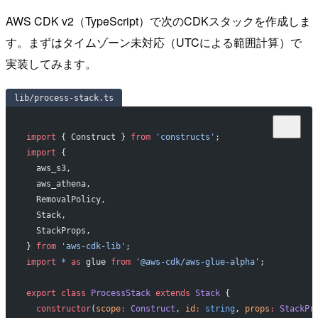
AWS CDK v2（TypeScript）で次のCDKスタックを作成しま
す。まずはタイムゾーン未対応（UTCによる範囲計算）で
実装してみます。
lib/process-stack.ts
import
 { Construct } 
from
 'constructs'
;
import
 {
  aws_s3,
  aws_athena,
  RemovalPolicy,
  Stack,
  StackProps,
} 
from
 'aws-cdk-lib'
;
import
 *
 as
 glue 
from
 '@aws-cdk/aws-glue-alpha'
;
export
 class
 ProcessStack
 extends
 Stack
 {
  constructor
(
scope
:
 Construct
, 
id
:
 string
, 
props
:
 StackPr