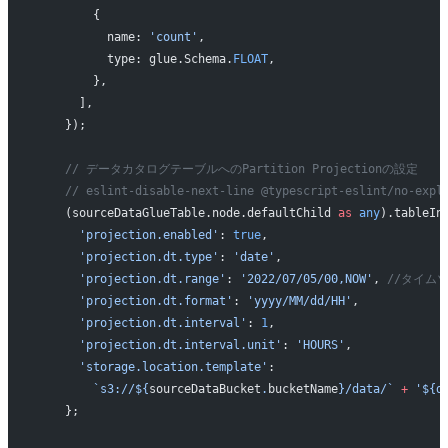
        {
          name: 
'count'
,
          type: glue.Schema.
FLOAT
,
        },
      ],
    });
    // データカタログテーブルへのPartition Projectionの設定
    // eslint-disable-next-line @typescript-eslint/no-expl
    (sourceDataGlueTable.node.defaultChild 
as
 any
).tableIn
      'projection.enabled'
: 
true
,
      'projection.dt.type'
: 
'date'
,
      'projection.dt.range'
: 
'2022/07/05/00,NOW'
, 
//タイム
      'projection.dt.format'
: 
'yyyy/MM/dd/HH'
,
      'projection.dt.interval'
: 
1
,
      'projection.dt.interval.unit'
: 
'HOURS'
,
      'storage.location.template'
:
        `s3://${
sourceDataBucket
.
bucketName
}/data/`
 +
 '${d
    };