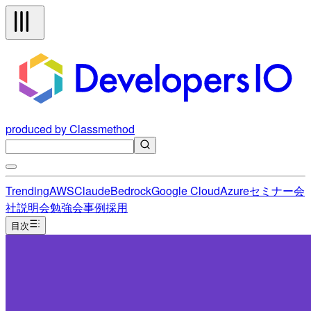
produced by Classmethod
Trending
AWS
Claude
Bedrock
Google Cloud
Azure
セミナー
会
社説明会
勉強会
事例
採用
目次