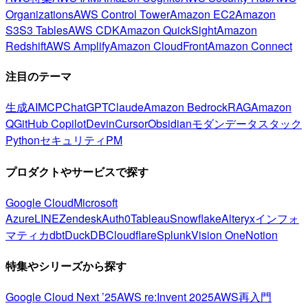
Organizations
AWS Control Tower
Amazon EC2
Amazon
S3
S3 Tables
AWS CDK
Amazon QuickSight
Amazon
Redshift
AWS Amplify
Amazon CloudFront
Amazon Connect
注目のテーマ
生成AI
MCP
ChatGPT
Claude
Amazon Bedrock
RAG
Amazon
Q
GitHub Copilot
Devin
Cursor
Obsidian
モダンデータスタック
Python
セキュリティ
PM
プロダクトやサービスで探す
Google Cloud
Microsoft
Azure
LINE
Zendesk
Auth0
Tableau
Snowflake
Alteryx
インフォ
マティカ
dbt
DuckDB
Cloudflare
Splunk
Vision One
Notion
特集やシリーズから探す
Google Cloud Next ’25
AWS re:Invent 2025
AWS再入門