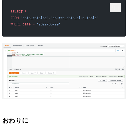
SELECT
 *
FROM
 "data_catalog"
.
"source_data_glue_table"
WHERE
 date
 =
 '2022/06/29'
おわりに