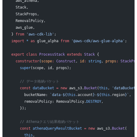
  aws_athena,
  Stack,
  StackProps,
  RemovalPolicy,
  aws_glue,
} 
from
 'aws-cdk-lib'
;
import
 *
 as
 glue_alpha 
from
 '@aws-cdk/aws-glue-alpha'
;
export
 class
 ProcessStack
 extends
 Stack
 {
  constructor
(
scope
:
 Construct
, 
id
:
 string
, 
props
:
 StackPr
    super
(scope, id, props);
    // データ格納バケット
    const
 dataBucket
 =
 new
 aws_s3.
Bucket
(
this
, 
'dataBucket
      bucketName: 
`data-${
this
.
account
}-${
this
.
region
}`
,
      removalPolicy: RemovalPolicy.
DESTROY
,
    });
    // Athenaクエリ結果格納バケット
    const
 athenaQueryResultBucket
 =
 new
 aws_s3.
Bucket
(
      this
,