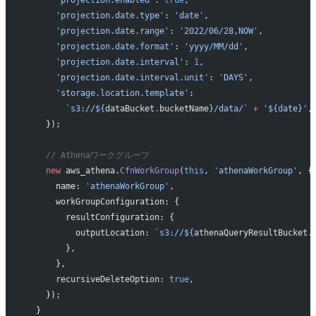
      'projection.date.type'
: 
'date'
,
      'projection.date.range'
: 
'2022/06/28,NOW'
,
      'projection.date.format'
: 
'yyyy/MM/dd'
,
      'projection.date.interval'
: 
1
,
      'projection.date.interval.unit'
: 
'DAYS'
,
      'storage.location.template'
:
        `s3://${
dataBucket
.
bucketName
}/data/`
 +
 '${date}'
,
    });
    // Athenaワークグループ
    new
 aws_athena.
CfnWorkGroup
(
this
, 
'athenaWorkGroup'
, {
      name: 
'athenaWorkGroup'
,
      workGroupConfiguration: {
        resultConfiguration: {
          outputLocation: 
`s3://${
athenaQueryResultBucket
.
        },
      },
      recursiveDeleteOption: 
true
,
    });
  }