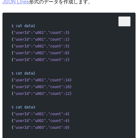
JSON Lines
形式のデータを作成します。
$
 cat
 data1
{
"userId"
:
"u001"
,
"count"
:3}
{
"userId"
:
"u001"
,
"count"
:1}
{
"userId"
:
"u002"
,
"count"
:5}
{
"userId"
:
"u002"
,
"count"
:8}
{
"userId"
:
"u003"
,
"count"
:2}
$
 cat
 data2
{
"userId"
:
"u001"
,
"count"
:14}
{
"userId"
:
"u002"
,
"count"
:10}
{
"userId"
:
"u003"
,
"count"
:12}
$
 cat
 data3
{
"userId"
:
"u001"
,
"count"
:4}
{
"userId"
:
"u002"
,
"count"
:4}
{
"userId"
:
"u003"
,
"count"
:0}