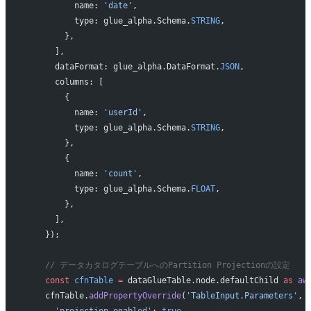
          name: 
'date'
,
          type: glue_alpha.Schema.
STRING
,
        },
      ],
      dataFormat: glue_alpha.DataFormat.
JSON
,
      columns: [
        {
          name: 
'userId'
,
          type: glue_alpha.Schema.
STRING
,
        },
        {
          name: 
'count'
,
          type: glue_alpha.Schema.
FLOAT
,
        },
      ],
    });
    // データカタログテーブルへのPartition Projectionの設定
    const
 cfnTable
 =
 dataGlueTable.node.defaultChild 
as
 aw
    cfnTable.
addPropertyOverride
(
'TableInput.Parameters'
, 
      'projection.enabled'
: 
true
,