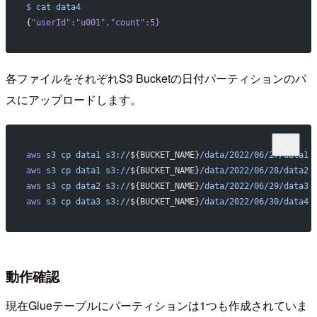
$
 cat
 data4
{
"userId"
:
"u001"
,
"count"
:5}
各ファイルをそれぞれS3 Bucketの日付パーティションのパ
スにアップロードします。
aws
 s3
 cp
 data1
 s3://
${BUCKET_NAME}
/data/2022/06/27/data1
aws
 s3
 cp
 data1
 s3://
${BUCKET_NAME}
/data/2022/06/28/data2
aws
 s3
 cp
 data2
 s3://
${BUCKET_NAME}
/data/2022/06/29/data3
aws
 s3
 cp
 data3
 s3://
${BUCKET_NAME}
/data/2022/06/30/data4
動作確認
現在Glueテーブルにパーティションは1つも作成されていま