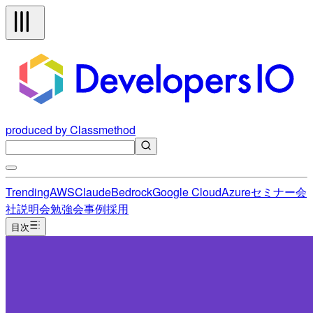
produced by Classmethod
Trending
AWS
Claude
Bedrock
Google Cloud
Azure
セミナー
会
社説明会
勉強会
事例
採用
目次