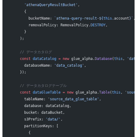
      'athenaQueryResultBucket'
,
      {
        bucketName: 
`athena-query-result-${
this
.
account
}`
,
        removalPolicy: RemovalPolicy.
DESTROY
,
      }
    );
    // データカタログ
    const
 dataCatalog
 =
 new
 glue_alpha.
Database
(
this
, 
'dat
      databaseName: 
'data_catalog'
,
    });
    // データカタログテーブル
    const
 dataGlueTable
 =
 new
 glue_alpha.
Table
(
this
, 
'sour
      tableName: 
'source_data_glue_table'
,
      database: dataCatalog,
      bucket: dataBucket,
      s3Prefix: 
'data/'
,
      partitionKeys: [
        {