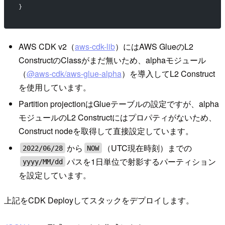
}
AWS CDK v2（
aws-cdk-lib
）にはAWS GlueのL2
ConstructのClassがまだ無いため、alphaモジュール
（
@aws-cdk/aws-glue-alpha
）を導入してL2 Construct
を使用しています。
Partition projectionはGlueテーブルの設定ですが、alpha
モジュールのL2 Constructにはプロパティがないため、
Construct nodeを取得して直接設定しています。
から
（UTC現在時刻）までの
2022/06/28
NOW
パスを1日単位で射影するパーティション
yyyy/MM/dd
を設定しています。
上記をCDK Deployしてスタックをデプロイします。