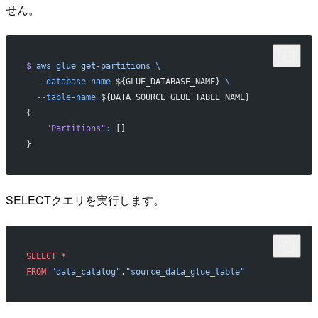
せん。
$
 aws
 glue
 get-partitions
 \
  --database-name
 ${GLUE_DATABASE_NAME} 
\
  --table-name
 ${DATA_SOURCE_GLUE_TABLE_NAME}
{
    "Partitions"
:
 []
}
SELECTクエリを実行します。
SELECT
 *
FROM
 "data_catalog"
.
"source_data_glue_table"