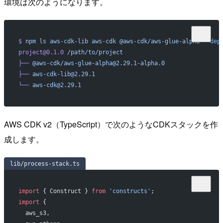
環境は次のようになります。
$
 npm
 ls
 aws-cdk-lib
 aws-cdk
 @aws-cdk/aws-glue-alpha
 --dep
project@0.1.0
 /path/to/project
├──
 @aws-cdk/aws-glue-alpha@2.29.1-alpha.0
├──
 aws-cdk-lib@2.29.1
└──
 aws-cdk@2.29.1
AWS CDK v2（TypeScript）で次のようなCDKスタックを作
成します。
lib/process-stack.ts
import
 { Construct } 
from
 'constructs'
;
import
 {
  aws_s3,