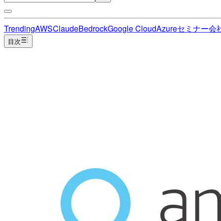
Trending
AWS
Claude
Bedrock
Google Cloud
Azure
セミナー
会
目次