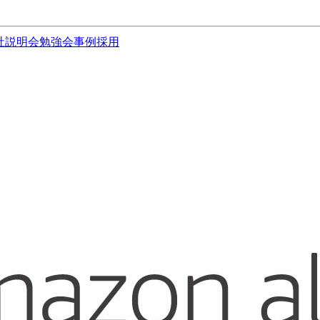
社説明会
勉強会
事例
採用