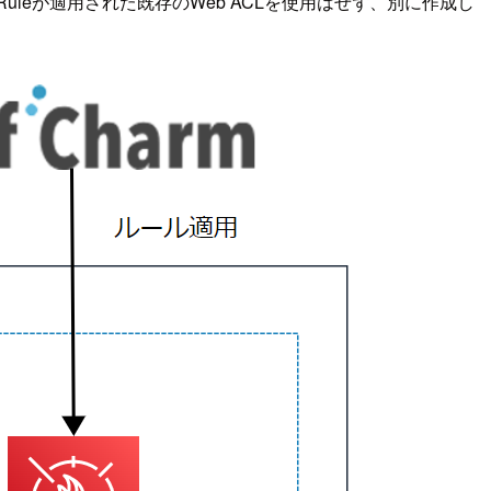
naged Ruleが適用された既存のWeb ACLを使用はせず、別に作成し