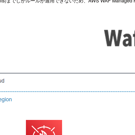
acity Units)までしかルールが適用できないため、AWS WAF Ma