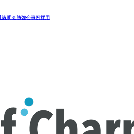
社説明会
勉強会
事例
採用