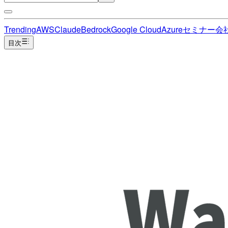
Trending
AWS
Claude
Bedrock
Google Cloud
Azure
セミナー
会
目次