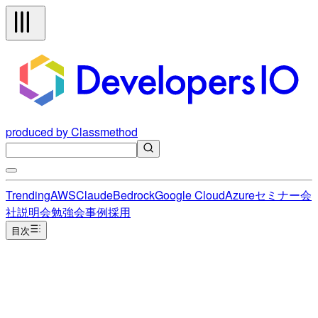
produced by Classmethod
Trending
AWS
Claude
Bedrock
Google Cloud
Azure
セミナー
会
社説明会
勉強会
事例
採用
目次