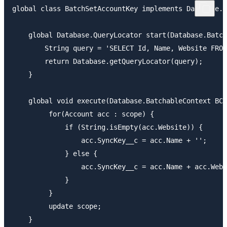
global class BatchSetAccountKey implements Database.B
    global Database.QueryLocator start(Database.Batch
        String query = 'SELECT Id, Name, Website FROM
        return Database.getQueryLocator(query);

    }

    global void execute(Database.BatchableContext BC,
         for(Account acc : scope) {

             if (String.isEmpty(acc.Website)) {

                 acc.SyncKey__c = acc.Name + '';

             } else {

                 acc.SyncKey__c = acc.Name + acc.Webs
             }

         }

         update scope;

    }
