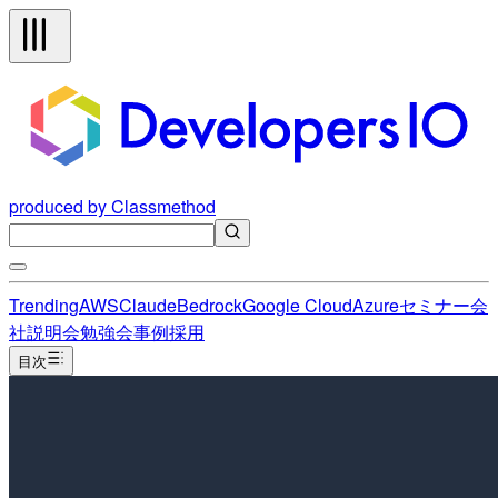
produced by Classmethod
Trending
AWS
Claude
Bedrock
Google Cloud
Azure
セミナー
会
社説明会
勉強会
事例
採用
目次