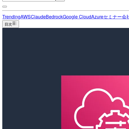
Trending
AWS
Claude
Bedrock
Google Cloud
Azure
セミナー
会
目次