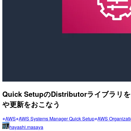
Quick SetupのDistributorライブ
や更新をおこなう
AWS
AWS Systems Manager Quick Setup
AWS Organizati
hayashi.masaya