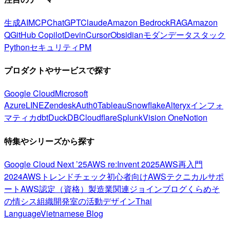
生成AI
MCP
ChatGPT
Claude
Amazon Bedrock
RAG
Amazon
Q
GitHub Copilot
Devin
Cursor
Obsidian
モダンデータスタック
Python
セキュリティ
PM
プロダクトやサービスで探す
Google Cloud
Microsoft
Azure
LINE
Zendesk
Auth0
Tableau
Snowflake
Alteryx
インフォ
マティカ
dbt
DuckDB
Cloudflare
Splunk
Vision One
Notion
特集やシリーズから探す
Google Cloud Next ’25
AWS re:Invent 2025
AWS再入門
2024
AWSトレンドチェック
初心者向け
AWSテクニカルサポ
ート
AWS認定（資格）
製造業関連
ジョインブログ
くらめそ
の情シス
組織開発室の活動
デザイン
Thai
Language
Vietnamese Blog