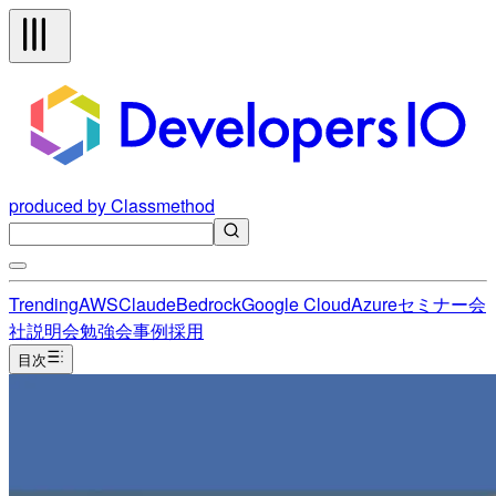
produced by Classmethod
Trending
AWS
Claude
Bedrock
Google Cloud
Azure
セミナー
会
社説明会
勉強会
事例
採用
目次