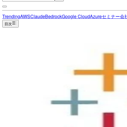
Trending
AWS
Claude
Bedrock
Google Cloud
Azure
セミナー
会
目次