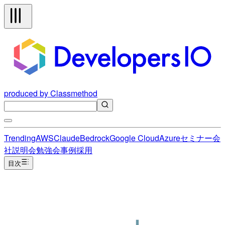
produced by Classmethod
Trending
AWS
Claude
Bedrock
Google Cloud
Azure
セミナー
会
社説明会
勉強会
事例
採用
目次