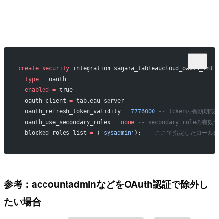
create
 security
 integration sagara_tableaucloud_oauth_int
  type
 =
 oauth
  enabled
 =
 true
  oauth_client 
=
 tableau_server
  oauth_refresh_token_validity 
=
 7776000
 -- tokenの有効期限
  oauth_use_secondary_roles 
=
 none
 -- secondary role
  blocked_roles_list 
=
 (
'sysadmin'
); 
-- ここで指定したロールは、
参考：accountadminなどをOAuth認証で除外し
たい場合