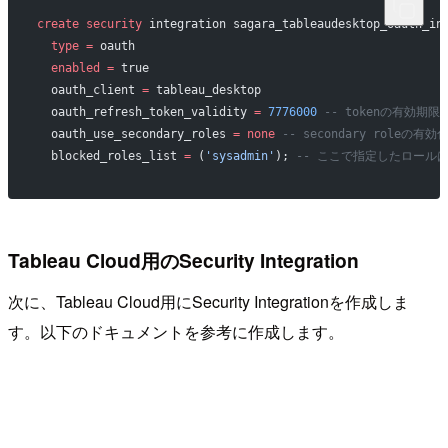
create
 security
 integration sagara_tableaudesktop_oauth_in
  type
 =
 oauth
  enabled
 =
 true
  oauth_client 
=
 tableau_desktop
  oauth_refresh_token_validity 
=
 7776000
 -- tokenの有効期限
  oauth_use_secondary_roles 
=
 none
 -- secondary role
  blocked_roles_list 
=
 (
'sysadmin'
); 
-- ここで指定したロールは、
Tableau Cloud用のSecurity Integration
次に、Tableau Cloud用にSecurity Integrationを作成しま
す。以下のドキュメントを参考に作成します。