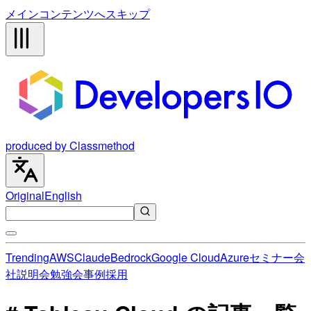
メインコンテンツへスキップ
produced by Classmethod
Original
English
Trending
AWS
Claude
Bedrock
Google Cloud
Azure
セミナー
会
社説明会
勉強会
事例
採用